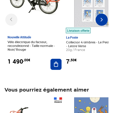
Livraison offerte
Nouvelle Attitude
La Poste
Vélo électrique du facteur,
Collector 4 timbres - Le Petit P
reconditionné - Taille normale -
- Lettre Verte
Noir/ Rouge
20g / France
1 490
7
,00€
,50€
Ajouter au panier
Vous pourriez également aimer
Prix 1 490,00€
Prix 7,50€