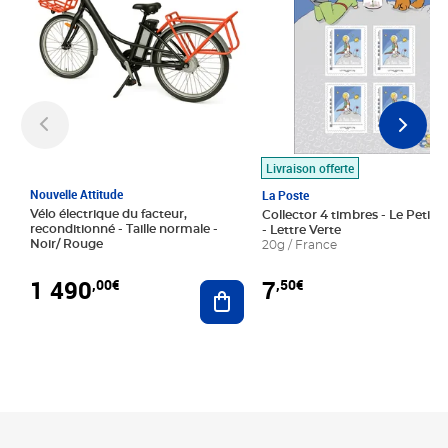
Livraison offerte
Nouvelle Attitude
La Poste
Vélo électrique du facteur,
Collector 4 timbres - Le Petit P
reconditionné - Taille normale -
- Lettre Verte
Noir/ Rouge
20g / France
1 490
7
,00€
,50€
Ajouter au panier