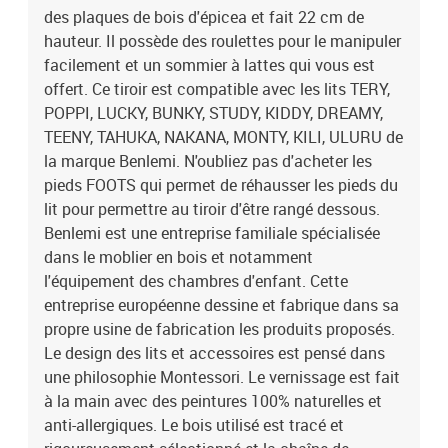
des plaques de bois d'épicea et fait 22 cm de
tracé et rigoureusement sélectionné et la chaîne de fabrication est
labellisée PEFC. Les décorations ne font pas partie du produit. Le
hauteur. Il possède des roulettes pour le manipuler
matelas n'est pas fourni (Dimensions : 120 x 140 cm). Un guide de
facilement et un sommier à lattes qui vous est
montage est mis à disposition. Dimensions du produit : 22 x 126 x
offert. Ce tiroir est compatible avec les lits TERY,
154 cm (hauteur x profondeur x largeur)
POPPI, LUCKY, BUNKY, STUDY, KIDDY, DREAMY,
TEENY, TAHUKA, NAKANA, MONTY, KILI, ULURU de
la marque Benlemi. N'oubliez pas d'acheter les
pieds FOOTS qui permet de réhausser les pieds du
lit pour permettre au tiroir d'être rangé dessous.
Benlemi est une entreprise familiale spécialisée
dans le moblier en bois et notamment
l'équipement des chambres d'enfant. Cette
entreprise européenne dessine et fabrique dans sa
propre usine de fabrication les produits proposés.
Le design des lits et accessoires est pensé dans
une philosophie Montessori. Le vernissage est fait
à la main avec des peintures 100% naturelles et
anti-allergiques. Le bois utilisé est tracé et