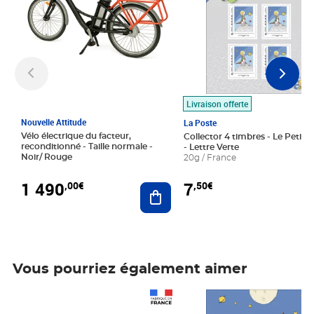
Livraison offerte
Nouvelle Attitude
La Poste
Vélo électrique du facteur,
Collector 4 timbres - Le Petit P
reconditionné - Taille normale -
- Lettre Verte
Noir/ Rouge
20g / France
1 490
7
,00€
,50€
Ajouter au panier
Vous pourriez également aimer
Prix 1 490,00€
Prix 7,50€