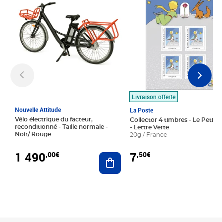
Livraison offerte
Nouvelle Attitude
La Poste
Vélo électrique du facteur,
Collector 4 timbres - Le Petit P
reconditionné - Taille normale -
- Lettre Verte
Noir/ Rouge
20g / France
1 490
7
,00€
,50€
Ajouter au panier