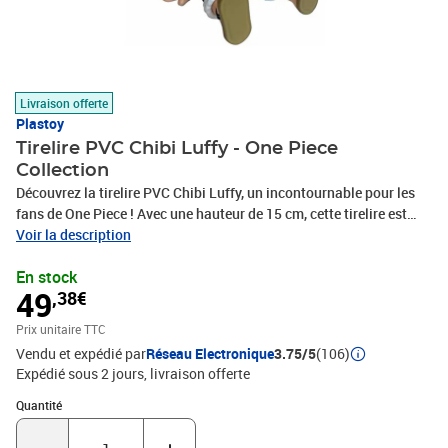
Livraison offerte
Plastoy
Tirelire PVC Chibi Luffy - One Piece
Collection
Découvrez la tirelire PVC Chibi Luffy, un incontournable pour les
fans de One Piece ! Avec une hauteur de 15 cm, cette tirelire est
fabriquée en PVC de haute qualité et est soigneusement peinte à la
Voir la description
main. Ce modèle sous licence officielle allie fonctionnalité et style,
En stock
parfait pour économiser tout en affichant votre passion pour
49
,38€
l'univers des pirates. Ajoutez une touche d'aventure à votre
décoration intérieure ou offrez-la en cadeau à un ami fan de One
Prix unitaire TTC
Piece. Ne manquez pas l'opportunité d'acquérir cette pièce unique
Vendu et expédié par
Réseau Electronique
3.75/5
(106)
de votre collection !
Expédié sous 2 jours
livraison offerte
Quantité : 1
Quantité