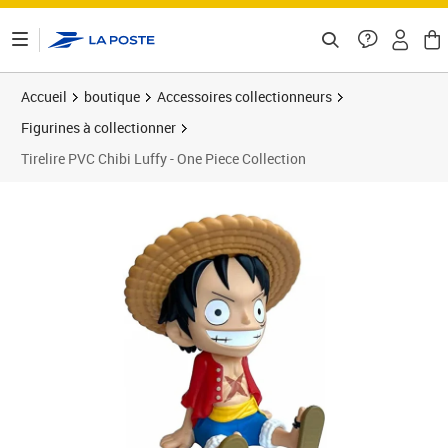
ontenu de la page
Accueil
boutique
Accessoires collectionneurs
Figurines à collectionner
Tirelire PVC Chibi Luffy - One Piece Collection
Prix 49,38€