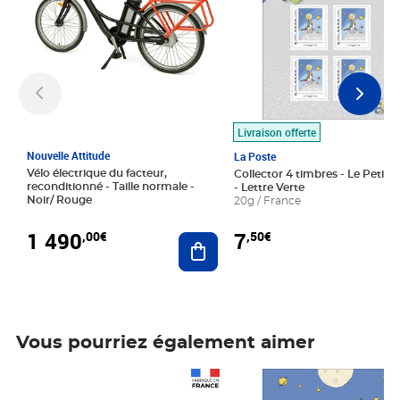
Livraison offerte
Nouvelle Attitude
La Poste
Vélo électrique du facteur,
Collector 4 timbres - Le Petit P
reconditionné - Taille normale -
- Lettre Verte
Noir/ Rouge
20g / France
1 490
7
,00€
,50€
Ajouter au panier
Vous pourriez également aimer
Prix 1 490,00€
Prix 7,50€