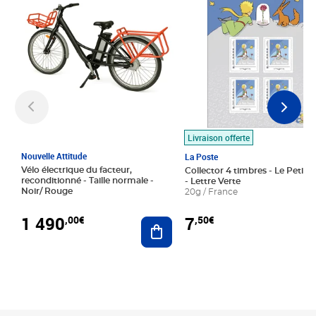
Livraison offerte
Nouvelle Attitude
La Poste
Vélo électrique du facteur,
Collector 4 timbres - Le Petit P
reconditionné - Taille normale -
- Lettre Verte
Noir/ Rouge
20g / France
1 490
7
,00€
,50€
Ajouter au panier