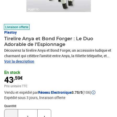
Livraison offerte
Plastoy
Tirelire Anya et Bond Forger : Le Duo
Adorable de l'Espionnage
Découvrez la tirelire Anya et Bond Forger, un accessoire ludique et
charmant qui célèbre l'amitié entre Anya, la fillette télépathe, et
son chien fidèle, Bond. Ce duo improbable fusionne innocence et
Voir la description
loyauté dans un monde d'espionnage fascinant. Avec des détails
En stock
soigneusement conçus, cette tirelire ne se contente pas de garder
43
,59€
vos économies, elle évoque également les aventures captivantes
de la série. Un ajout parfait pour les fans d'Anya et Bond, elle
Prix unitaire TTC
ajoute une touche d'émotion et de charme à n'importe quelle pièce.
Vendu et expédié par
Réseau Electronique
3.75/5
(106)
Expédié sous 3 jours
livraison offerte
Quantité : 1
Quantité