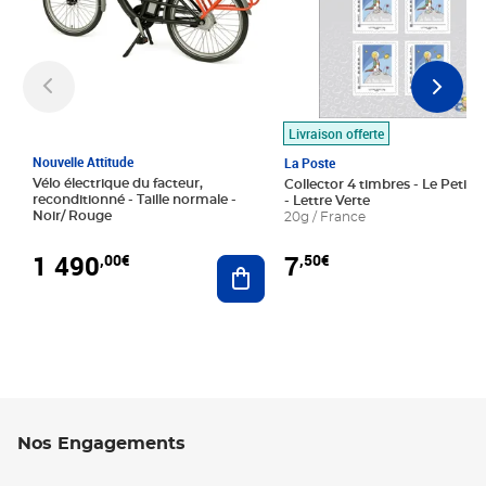
Livraison offerte
Nouvelle Attitude
La Poste
Vélo électrique du facteur,
Collector 4 timbres - Le Petit P
reconditionné - Taille normale -
- Lettre Verte
Noir/ Rouge
20g / France
1 490
7
,00€
,50€
Ajouter au panier
Nos Engagements