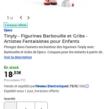
1
/2
Livraison offerte
Djeco
Tinyly - Figurines Barbouille et Gribs -
Artistes Fantaisistes pour Enfants
Plongez dans l'univers enchanteur des figurines Tinyly avec
Barbouille et Gribs de Djeco. Conçues pour les enfants à partir de 4
ans, ces figurines colorées stimulent la créativité. Barbouille,
Voir la description
l'artiste passionné, est accompagné de son ami Gribs. Chaque
En stock
figurine est articulée, permettant de créer des scènes vivantes.
18
,53€
Avec leur apparence éclaboussée de peinture, elles sont idéales
pour le jeu libre et la collection.
Prix unitaire TTC
Vendu et expédié par
Réseau Electronique
3.75/5
(106)
Expédié sous 1 jour
livraison offerte
Quantité : 1
Quantité