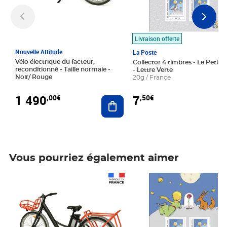
Livraison offerte
Nouvelle Attitude
La Poste
Vélo électrique du facteur,
Collector 4 timbres - Le Petit P
reconditionné - Taille normale -
- Lettre Verte
Noir/ Rouge
20g / France
1 490
7
,00€
,50€
Ajouter au panier
Vous pourriez également aimer
Prix 1 490,00€
Prix 7,50€