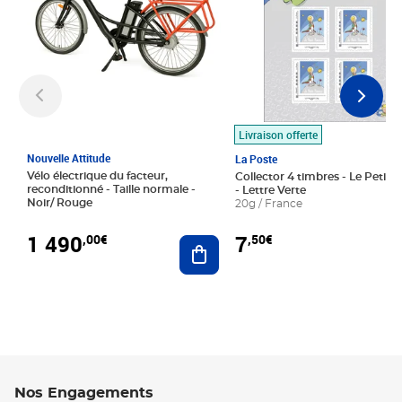
Livraison offerte
Nouvelle Attitude
La Poste
Vélo électrique du facteur,
Collector 4 timbres - Le Petit P
reconditionné - Taille normale -
- Lettre Verte
Noir/ Rouge
20g / France
1 490
7
,00€
,50€
Ajouter au panier
Nos Engagements