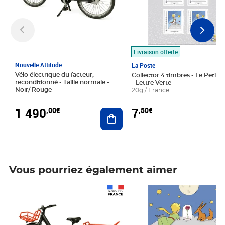
Livraison offerte
Nouvelle Attitude
La Poste
Vélo électrique du facteur,
Collector 4 timbres - Le Petit P
reconditionné - Taille normale -
- Lettre Verte
Noir/ Rouge
20g / France
1 490
7
,00€
,50€
Ajouter au panier
Vous pourriez également aimer
Prix 1 490,00€
Prix 7,50€