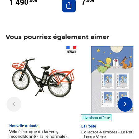
1 490
7
,00€
,50€
Ajouter au panier
Vous pourriez également aimer
Prix 1 490,00€
Prix 7,50€
Livraison offerte
Nouvelle Attitude
La Poste
Vélo électrique du facteur,
Collector 4 timbres - Le Petit P
reconditionné - Taille normale -
- Lettre Verte