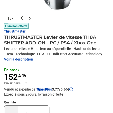
1
/5
Livraison offerte
Thrustmaster
THRUSTMASTER Levier de vitesse TH8A
SHIFTER ADD-ON - PC / PS4 / Xbox One
Levier de vitesse H-pattern ou séquentielle - Hauteur du levier
13cm - Technologie H.E.A.R.T HallEffect AccuRate Technology
pour une précision de conduite absolue - Sensation de
Voir la description
changement de vitesse réaliste - Mécanisme interne + levier 100%
En stock
métal - Connectique USB et/ou DIN - Compatible PC /
152
,54€
Playstation® 3 / Xbox One(TM) / PlayStation®4
Prix unitaire TTC
Vendu et expédié par
GpasPlus
3.77/5
(56)
Expédié sous 2 jours
livraison offerte
Quantité : 1
Quantité