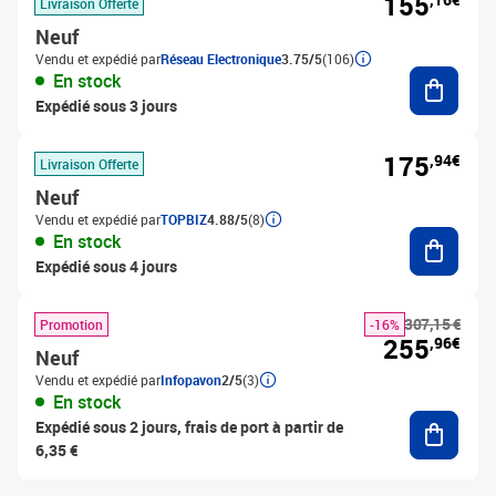
155
Livraison Offerte
Neuf
Vendu et expédié par
Réseau Electronique
3.75/5
(106)
Ajouter
En stock
Expédié sous 3 jours
175
,94€
Livraison Offerte
Neuf
Vendu et expédié par
TOPBIZ
4.88/5
(8)
Ajouter
En stock
Expédié sous 4 jours
307,15 €
Promotion
-16%
255
,96€
Neuf
Vendu et expédié par
Infopavon
2/5
(3)
En stock
Ajouter
Expédié sous 2 jours, frais de port à partir de
6,35 €