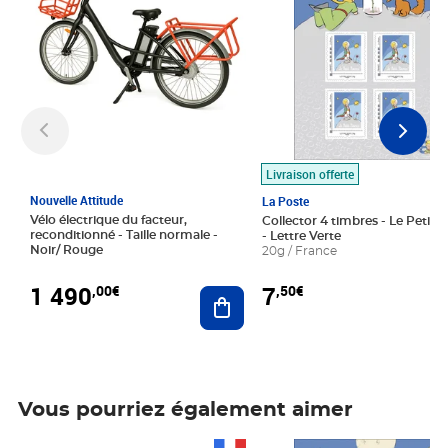
Livraison offerte
Nouvelle Attitude
La Poste
Vélo électrique du facteur,
Collector 4 timbres - Le Petit P
reconditionné - Taille normale -
- Lettre Verte
Noir/ Rouge
20g / France
1 490
7
,00€
,50€
Ajouter au panier
Vous pourriez également aimer