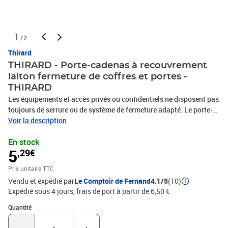
1
/2
Thirard
THIRARD - Porte-cadenas à recouvrement
laiton fermeture de coffres et portes -
THIRARD
Les équipements et accès privés ou confidentiels ne disposent pas
toujours de serrure ou de système de fermeture adapté. Le porte-
cadenas vient en renfort sur ces supports non dédiés en se fixant
Voir la description
avec solidité de part et d'autre d'une porte de local, de placard ou
En stock
d'une malle. Ce porte-cadenas en laiton profite d'un recouvrement
5
,29€
des vis en position fermée. Il se prévient efficacement des
tentatives de démontage. Une fois installé, ce porte-cadenas en
Prix unitaire TTC
laiton offre un point d'attache idéal où insérer un cadenas. Il
Vendu et expédié par
Le Comptoir de Fernand
4.1/5
(10)
convient plus particulièrement au verrouillage des coffres, des
Expédié sous 4 jours, frais de port à partir de 6,50 €
portes intérieures et extérieures.
Quantité : 1
Quantité