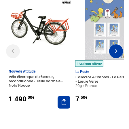
Prix 1 490,00€
Prix 7,50€
Livraison offerte
Nouvelle Attitude
La Poste
Vélo électrique du facteur,
Collector 4 timbres - Le Petit P
reconditionné - Taille normale -
- Lettre Verte
Noir/ Rouge
20g / France
1 490
7
,00€
,50€
Ajouter au panier