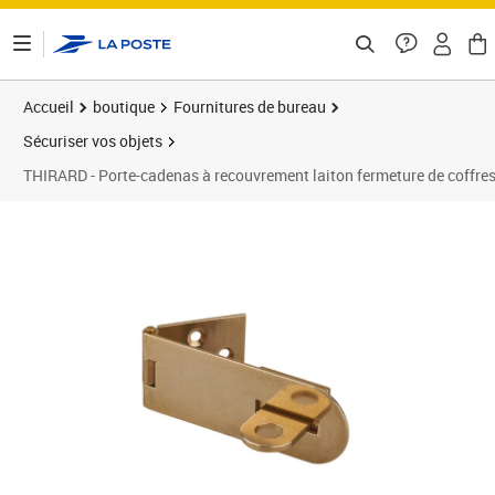
ontenu de la page
Accueil
boutique
Fournitures de bureau
Sécuriser vos objets
THIRARD - Porte-cadenas à recouvrement laiton fermeture de coffres
Prix 5,29€