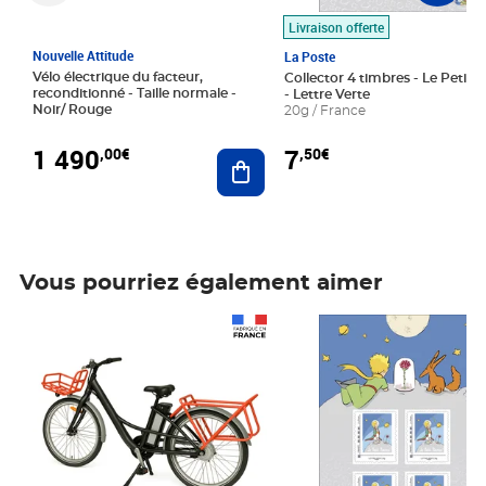
Livraison offerte
Nouvelle Attitude
La Poste
Vélo électrique du facteur,
Collector 4 timbres - Le Petit P
reconditionné - Taille normale -
- Lettre Verte
Noir/ Rouge
20g / France
1 490
7
,00€
,50€
Ajouter au panier
Vous pourriez également aimer
Prix 1 490,00€
Prix 7,50€