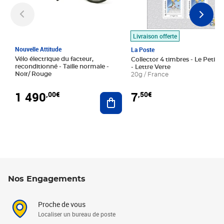
Livraison offerte
Nouvelle Attitude
La Poste
Vélo électrique du facteur,
Collector 4 timbres - Le Petit P
reconditionné - Taille normale -
- Lettre Verte
Noir/ Rouge
20g / France
1 490
7
,00€
,50€
Ajouter au panier
Nos Engagements
Proche de vous
Localiser un bureau de poste