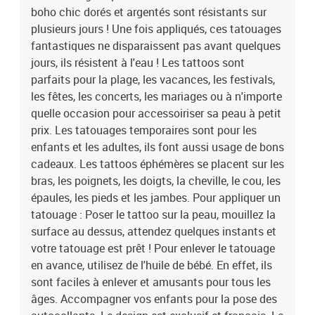
boho chic dorés et argentés sont résistants sur
vos enfants pour la pose des autocollants. Le design est exclusif
et français. La feuille d'autocollants fait 15 x 9 cm. Les stickers
plusieurs jours ! Une fois appliqués, ces tatouages ​​
multiformats sont de dimension d'environ 5,5 cm.
fantastiques ne disparaissent pas avant quelques
jours, ils résistent à l'eau ! Les tattoos sont
parfaits pour la plage, les vacances, les festivals,
les fêtes, les concerts, les mariages ou à n'importe
quelle occasion pour accessoiriser sa peau à petit
prix. Les tatouages temporaires sont pour les
enfants et les adultes, ils font aussi usage de bons
cadeaux. Les tattoos éphémères se placent sur les
bras, les poignets, les doigts, la cheville, le cou, les
épaules, les pieds et les jambes. Pour appliquer un
tatouage : Poser le tattoo sur la peau, mouillez la
surface au dessus, attendez quelques instants et
votre tatouage est prêt ! Pour enlever le tatouage
en avance, utilisez de l'huile de bébé. En effet, ils
sont faciles à enlever et amusants pour tous les
âges. Accompagner vos enfants pour la pose des