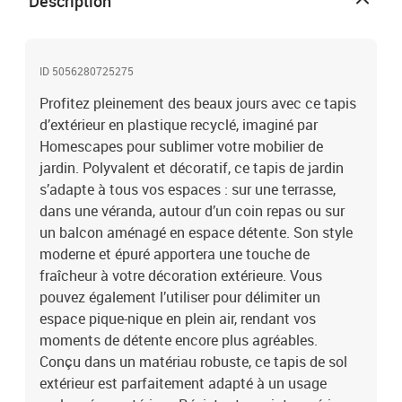
Description
l’eau savonneuse ou au jet d’eau suffit pour le maintenir en parfait
état. Pour qu’il reprenne sa forme, laissez-le à plat à l’envers
quelques heures après le déballage. Tournez-le régulièrement pour
ID 5056280725275
une usure homogène et, en usage intérieur, pensez à ajouter un
revers antidérapant. Ce tapis Homescapes combine durabilité,
Profitez pleinement des beaux jours avec ce tapis
esthétique et praticité pour embellir durablement votre espace
d’extérieur en plastique recyclé, imaginé par
extérieur.
Homescapes pour sublimer votre mobilier de
jardin. Polyvalent et décoratif, ce tapis de jardin
s’adapte à tous vos espaces : sur une terrasse,
dans une véranda, autour d’un coin repas ou sur
un balcon aménagé en espace détente. Son style
moderne et épuré apportera une touche de
fraîcheur à votre décoration extérieure. Vous
pouvez également l’utiliser pour délimiter un
espace pique-nique en plein air, rendant vos
moments de détente encore plus agréables.
Conçu dans un matériau robuste, ce tapis de sol
extérieur est parfaitement adapté à un usage