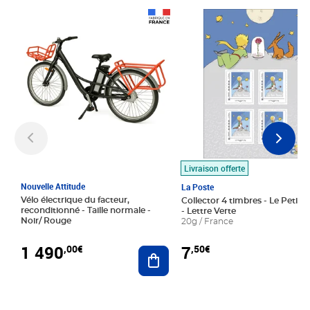
Prix 1 490,00€
Prix 7,50€
Livraison offerte
Nouvelle Attitude
La Poste
Vélo électrique du facteur,
Collector 4 timbres - Le Petit P
reconditionné - Taille normale -
- Lettre Verte
Noir/ Rouge
20g / France
1 490
7
,00€
,50€
Ajouter au panier