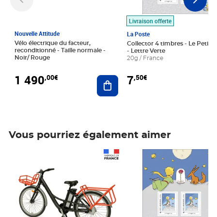
Livraison offerte
Nouvelle Attitude
La Poste
Vélo électrique du facteur,
Collector 4 timbres - Le Petit P
reconditionné - Taille normale -
- Lettre Verte
Noir/ Rouge
20g / France
1 490
7
,00€
,50€
Ajouter au panier
Vous pourriez également aimer
Prix 1 490,00€
Prix 7,50€