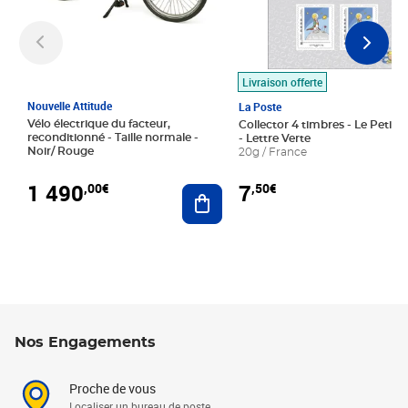
Livraison offerte
Nouvelle Attitude
La Poste
Vélo électrique du facteur,
Collector 4 timbres - Le Petit P
reconditionné - Taille normale -
- Lettre Verte
Noir/ Rouge
20g / France
1 490
7
,00€
,50€
Ajouter au panier
Nos Engagements
Proche de vous
Localiser un bureau de poste