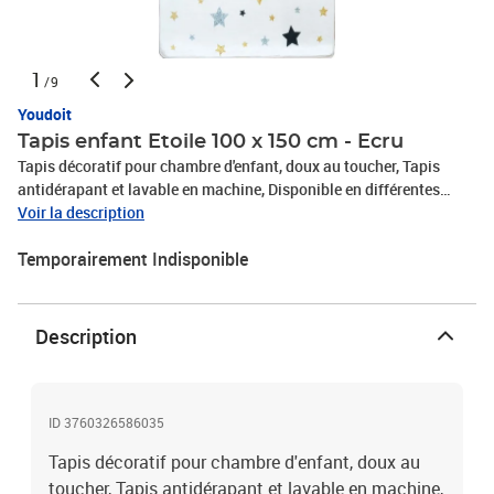
1
/9
Youdoit
Tapis enfant Etoile 100 x 150 cm - Ecru
Tapis décoratif pour chambre d'enfant, doux au toucher, Tapis
antidérapant et lavable en machine, Disponible en différentes
tailles, Epaisseur : 6MM (+- 2mm) - Envers latex - 100% Polyester -
Voir la description
Poids : 720g/ m² (+- 7%). Couleur : Ecru
Temporairement Indisponible
Description
ID 3760326586035
Tapis décoratif pour chambre d'enfant, doux au
toucher, Tapis antidérapant et lavable en machine,