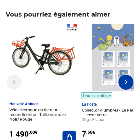
Vous pourriez également aimer
Prix 1 490,00€
Prix 7,50€
Livraison offerte
Nouvelle Attitude
La Poste
Vélo électrique du facteur,
Collector 4 timbres - Le Petit P
reconditionné - Taille normale -
- Lettre Verte
Noir/ Rouge
20g / France
1 490
7
,00€
,50€
Ajouter au panier