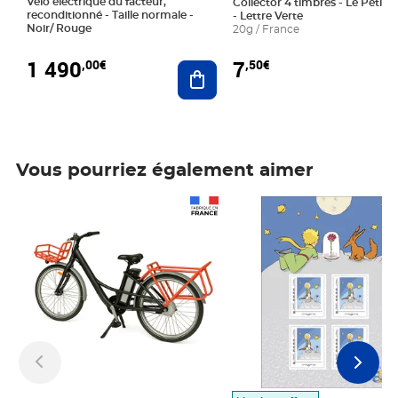
Vélo électrique du facteur,
Collector 4 timbres - Le Petit P
reconditionné - Taille normale -
- Lettre Verte
Noir/ Rouge
20g / France
1 490
7
,00€
,50€
Ajouter au panier
Vous pourriez également aimer
Prix 1 490,00€
Prix 7,50€