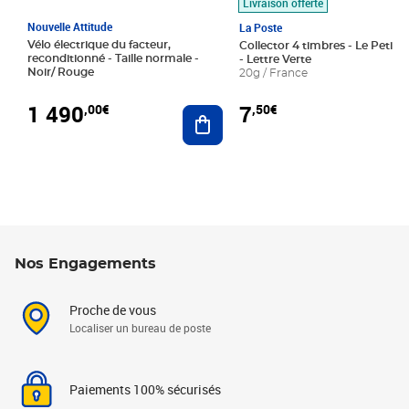
Livraison offerte
Nouvelle Attitude
La Poste
Vélo électrique du facteur,
Collector 4 timbres - Le Petit P
reconditionné - Taille normale -
- Lettre Verte
Noir/ Rouge
20g / France
1 490
7
,00€
,50€
Ajouter au panier
Nos Engagements
Proche de vous
Localiser un bureau de poste
Paiements 100% sécurisés