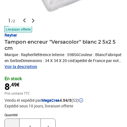
1
/2
Livraison offerte
Rayher
Tampon encreur "Versacolor" blanc 2 5x2 5
cm
Marque : RayherRéférence Interne : 59856Couleur : BlancFabriqué
en SerbieDimensions : 34 X 34 X 20 cmExpédié de France par notre
entrepot Lyonnais
Voir la description
En stock
8
,49€
Prix unitaire TTC
Vendu et expédié par
MegaCrea
4.54/5
(52)
Expédié sous 10 jours
livraison offerte
Quantité : 1
Quantité