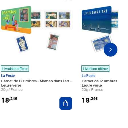
Livraison offerte
Livraison offerte
La Poste
La Poste
Carnet de 12 timbres - Maman dans l'art -
Carnet de 12 timbres - Le bl
Lettre verte
Lettre verte
20g / France
20g / France
18
18
,24€
,24€
r au panier
Ajouter au panier