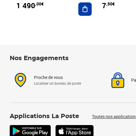
1 490
7
,00€
,50€
Ajouter au panier
Nos Engagements
Proche de vous
Pa
Localiser un bureau de poste
Applications La Poste
Toutes nos application