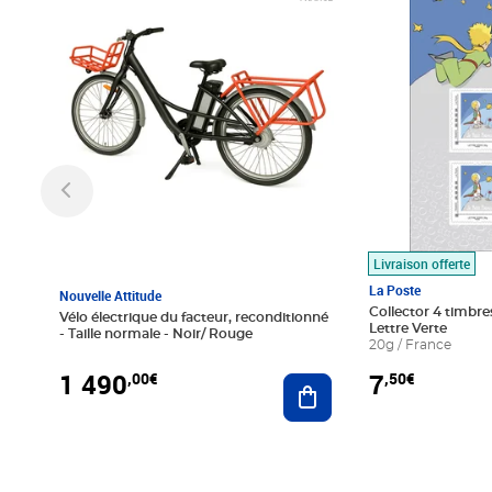
Livraison offerte
La Poste
Nouvelle Attitude
Collector 4 timbres
Vélo électrique du facteur, reconditionné
Lettre Verte
- Taille normale - Noir/ Rouge
20g / France
1 490
7
,00€
,50€
Ajouter au panier