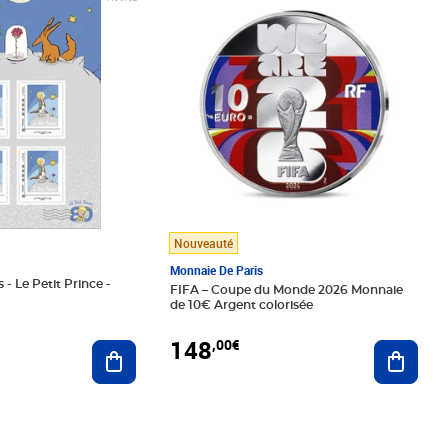
Nouveauté
Monnaie De Paris
 - Le Petit Prince -
FIFA – Coupe du Monde 2026 Monnaie
de 10€ Argent colorisée
148
,00€
Ajouter au panier
Ajoute