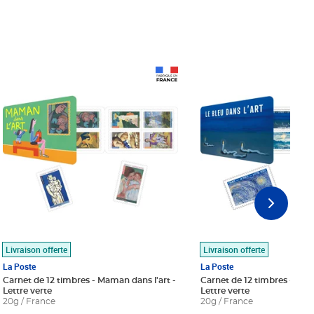
Prix 18,24€
Prix 18,24€
Livraison offerte
Livraison offerte
La Poste
La Poste
Carnet de 12 timbres - Maman dans l'art -
Carnet de 12 timbres - Le bl
Lettre verte
Lettre verte
20g / France
20g / France