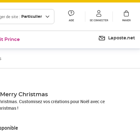
er de site :
Particulier
AIDE
SE CONNECTER
PANIER
Laposte.net
it Prince
s
 Merry Christmas
ristmas. Customisez vos créations pour Noël avec ce
ristmas !
sponible