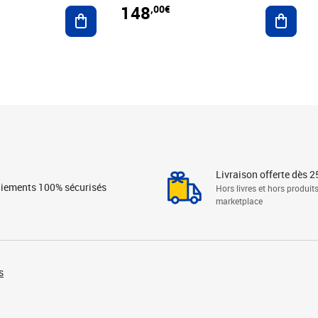
148
,00€
Ajouter au panier
Ajoute
Livraison offerte dès 2
iements 100% sécurisés
Hors livres et hors produit
marketplace
s