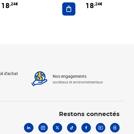
18
18
,24€
,24€
r au panier
Ajouter au panier
5€ d'achat
Nos engagements
s
sociétaux et environnementaux
Linkedin
Instagram
X
Tiktok
Facebook
Youtube
Threads
Restons connectés