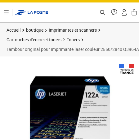
ontenu de la page
Accueil
boutique
Imprimantes et scanners
Cartouches d'encre et toners
Toners
Tambour original pour imprimante laser couleur 2550/2840 Q3964
Prix 185,33€