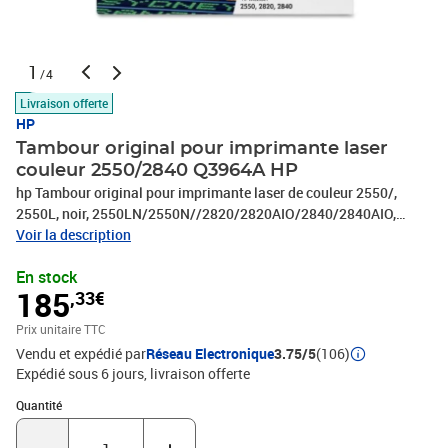
1
/4
Livraison offerte
HP
Tambour original pour imprimante laser
couleur 2550/2840 Q3964A HP
hp Tambour original pour imprimante laser de couleur 2550/,
2550L, noir, 2550LN/2550N//2820/2820AIO/2840/2840AIO,
Capacité: 20.000 pages, (Q3964A)
Voir la description
En stock
185
,33€
Prix unitaire TTC
Vendu et expédié par
Réseau Electronique
3.75/5
(106)
Expédié sous 6 jours
livraison offerte
Quantité : 1
Quantité