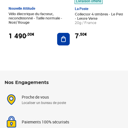
Livraison offerte
Nouvelle Attitude
La Poste
Vélo électrique du facteur,
Collector 4 timbres - Le Petit P
reconditionné - Taille normale -
- Lettre Verte
Noir/ Rouge
20g / France
1 490
7
,00€
,50€
Ajouter au panier
Nos Engagements
Proche de vous
Localiser un bureau de poste
Paiements 100% sécurisés