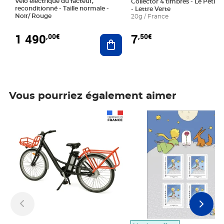
Vélo électrique du facteur,
Collector 4 timbres - Le Petit P
reconditionné - Taille normale -
- Lettre Verte
Noir/ Rouge
20g / France
1 490
7
,00€
,50€
Ajouter au panier
Vous pourriez également aimer
Prix 1 490,00€
Prix 7,50€