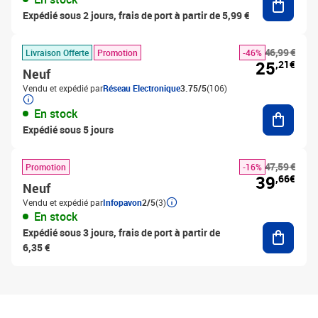
Expédié sous 2 jours, frais de port à partir de 5,99 €
46,99 €
Livraison Offerte
Promotion
-46%
25
,21€
Neuf
Vendu et expédié par
Réseau Electronique
3.75/5
(106)
Ajouter
En stock
Expédié sous 5 jours
47,59 €
Promotion
-16%
39
,66€
Neuf
Vendu et expédié par
Infopavon
2/5
(3)
En stock
Ajouter
Expédié sous 3 jours, frais de port à partir de
6,35 €