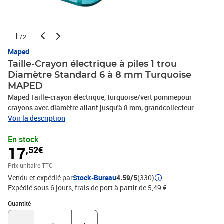
1
/2
Maped
Taille-Crayon électrique à piles 1 trou
Diamètre Standard 6 à 8 mm Turquoise
MAPED
Maped Taille-crayon électrique, turquoise/vert pommepour
crayons avec diamètre allant jusqu'à 8 mm, grandcollecteur
transparent/turquoise, fonctionne avec 4 pilesAA (non inclus dans
Voir la description
la livraison)dimensions : (L)70 x (P)65,5 x (H)76 mm(027330)
En stock
17
,52€
Prix unitaire TTC
Vendu et expédié par
Stock-Bureau
4.59/5
(330)
Expédié sous 6 jours, frais de port à partir de 5,49 €
Quantité : 1
Quantité