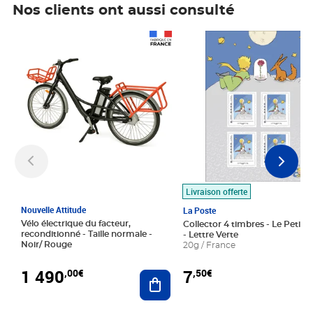
Nos clients ont aussi consulté
Prix 1 490,00€
Prix 7,50€
Livraison offerte
Nouvelle Attitude
La Poste
Vélo électrique du facteur,
Collector 4 timbres - Le Petit P
reconditionné - Taille normale -
- Lettre Verte
Noir/ Rouge
20g / France
1 490
7
,00€
,50€
Ajouter au panier