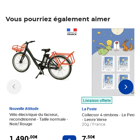
Vous pourriez également aimer
Prix 1 490,00€
Prix 7,50€
Livraison offerte
Nouvelle Attitude
La Poste
Vélo électrique du facteur,
Collector 4 timbres - Le Petit P
reconditionné - Taille normale -
- Lettre Verte
Noir/ Rouge
20g / France
1 490
7
,00€
,50€
Ajouter au panier