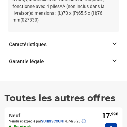
fonctionne avec 4 pilesAA (non inclus dans la
livraison)dimensions : (L)70 x (P)65,5 x (H)76
mm(027330)
Caractéristiques
Garantie légale
Toutes les autres offres
17
,99€
Neuf
Vendu et expédié par
SURDISCOUNT
4.74/5
(23)
Ajouter
En stock