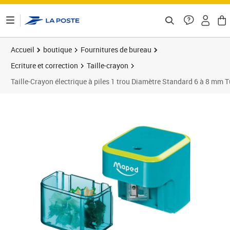
ontenu de la page
Accueil
boutique
Fournitures de bureau
Ecriture et correction
Taille-crayon
Taille-Crayon électrique à piles 1 trou Diamètre Standard 6 à 8 mm
Prix 17,52€
Prix 1
Prix b
Prix 2
Prix b
Prix 3