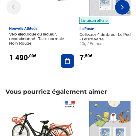
Livraison offerte
Nouvelle Attitude
La Poste
Vélo électrique du facteur,
Collector 4 timbres - Le Petit P
reconditionné - Taille normale -
- Lettre Verte
Noir/ Rouge
20g / France
1 490
7
,00€
,50€
Ajouter au panier
Vous pourriez également aimer
Prix 1 490,00€
Prix 7,50€