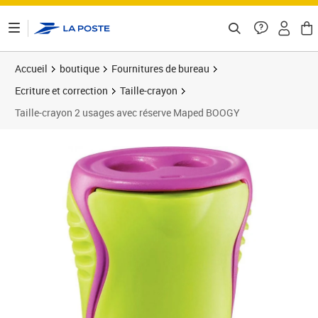
ontenu de la page
Accueil
boutique
Fournitures de bureau
Ecriture et correction
Taille-crayon
Taille-crayon 2 usages avec réserve Maped BOOGY
Prix 4,69€
Prix 1
Prix b
Prix 5