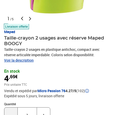
1
/5
Livraison offerte
Maped
Taille-crayon 2 usages avec réserve Maped
BOOGY
Taille-crayon 2 usages en plastique antichoc, compact avec
réserve articulée imperdable. Coloris selon disponibilité.
Voir la description
En stock
4
,69€
Prix unitaire TTC
Vendu et expédié par
Micro Passion 76
4.27/5
(102)
Expédié sous 5 jours
livraison offerte
Quantité : 1
Quantité