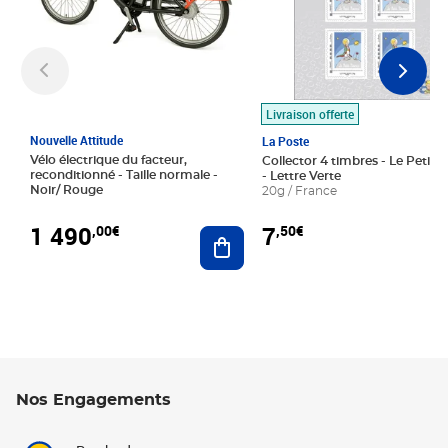
Livraison offerte
Nouvelle Attitude
La Poste
Vélo électrique du facteur,
Collector 4 timbres - Le Petit P
reconditionné - Taille normale -
- Lettre Verte
Noir/ Rouge
20g / France
1 490
7
,00€
,50€
Ajouter au panier
Nos Engagements