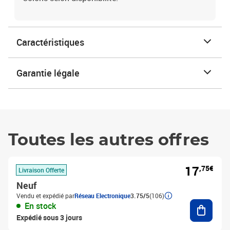
Caractéristiques
Garantie légale
Toutes les autres offres
17
,75€
Livraison Offerte
Neuf
Vendu et expédié par
Réseau Electronique
3.75/5
(106)
Ajouter
En stock
Expédié sous 3 jours