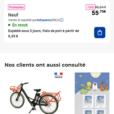
66,84 €
Promotion
-16%
55
,70€
Neuf
Vendu et expédié par
Infopavon
2/5
(3)
En stock
Ajouter
Expédié sous 3 jours, frais de port à partir de
6,35 €
Nos clients ont aussi consulté
Prix 1 490,00€
Prix 7,50€