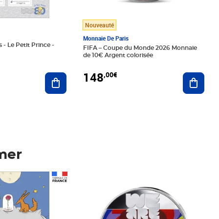
Nouveauté
Monnaie De Paris
 - Le Petit Prince -
FIFA – Coupe du Monde 2026 Monnaie
de 10€ Argent colorisée
148
,00€
Ajouter au panier
Ajoute
mer
Prix 148,00€