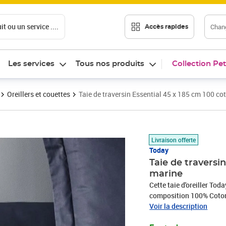
t ou un service ....
Chang
Accès rapides
Les services
Tous nos produits
Collection Pet
Oreillers et couettes
Taie de traversin Essential 45 x 185 cm 100 co
Prix 14,38€
Livraison offerte
Today
Taie de traversi
marine
Cette taie d'oreiller Tod
composition 100% Coton d
douceur exceptionnelle.
Voir la description