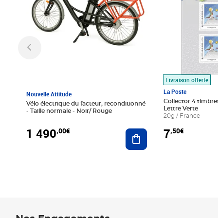
Livraison offerte
La Poste
Nouvelle Attitude
Collector 4 timbres
Vélo électrique du facteur, reconditionné
Lettre Verte
- Taille normale - Noir/ Rouge
20g / France
1 490
7
,00€
,50€
Ajouter au panier