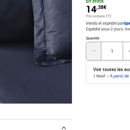
En stock
14
,38€
Prix unitaire TTC
Vendu et expédié par
Gp
Expédié sous 2 jours
liv
Quantité : 1
Quantité
Voir toutes les au
1 Neuf
—
À partir de