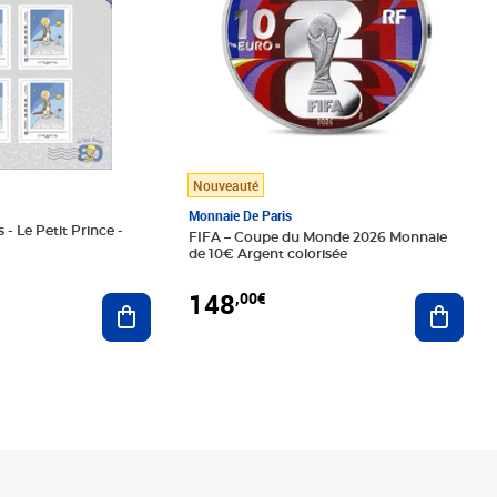
Nouveauté
Monnaie De Paris
 - Le Petit Prince -
FIFA – Coupe du Monde 2026 Monnaie
de 10€ Argent colorisée
148
,00€
Ajouter au panier
Ajoute