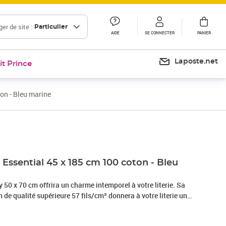
er de site :
Particulier
AIDE
SE CONNECTER
PANIER
Laposte.net
it Prince
ton - Bleu marine
Prix barré 42,99 €
Prix 14,60€
n Essential 45 x 185 cm 100 coton - Bleu
ay 50 x 70 cm offrira un charme intemporel à votre literie. Sa
e qualité supérieure 57 fils/cm² donnera à votre literie une