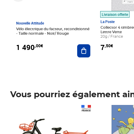
Livraison offerte
La Poste
Nouvelle Attitude
Collector 4 timbres
Vélo électrique du facteur, reconditionné
Lettre Verte
- Taille normale - Noir/ Rouge
20g / France
1 490
7
,00€
,50€
Ajouter au panier
Vous pourriez également ai
Prix 1 490,00€
Prix 7,50€