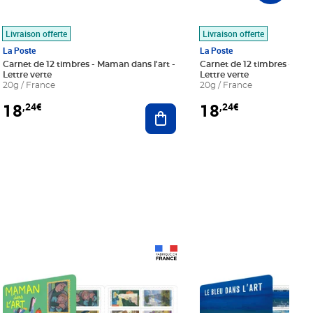
Livraison offerte
Livraison offerte
La Poste
La Poste
Carnet de 12 timbres - Maman dans l'art -
Carnet de 12 timbres - Le bl
Lettre verte
Lettre verte
20g / France
20g / France
18
18
,24€
,24€
r au panier
Ajouter au panier
Prix 18,24€
Prix 18,24€