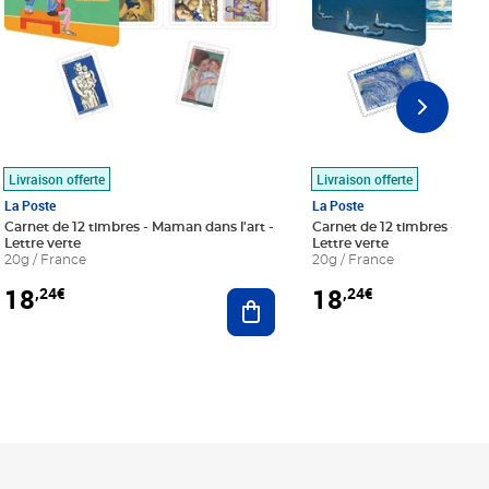
Livraison offerte
Livraison offerte
La Poste
La Poste
Carnet de 12 timbres - Maman dans l'art -
Carnet de 12 timbres - Le bl
Lettre verte
Lettre verte
20g / France
20g / France
18
18
,24€
,24€
r au panier
Ajouter au panier