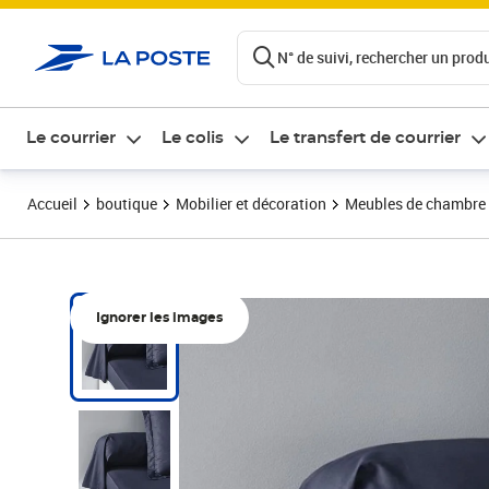
ontenu de la page
N° de suivi, rechercher un produi
Le courrier
Le colis
Le transfert de courrier
Accueil
boutique
Mobilier et décoration
Meubles de chambre
Ignorer les images