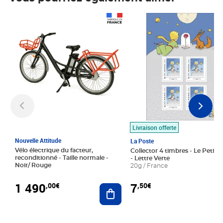
Prix 1 490,00€
Prix 7,50€
Livraison offerte
Nouvelle Attitude
La Poste
Vélo électrique du facteur,
Collector 4 timbres - Le Petit P
reconditionné - Taille normale -
- Lettre Verte
Noir/ Rouge
20g / France
1 490
7
,00€
,50€
Ajouter au panier