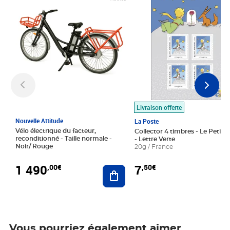
Livraison offerte
Nouvelle Attitude
La Poste
Vélo électrique du facteur,
Collector 4 timbres - Le Petit P
reconditionné - Taille normale -
- Lettre Verte
Noir/ Rouge
20g / France
1 490
7
,00€
,50€
Ajouter au panier
Vous pourriez également aimer