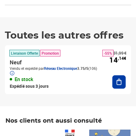
Toutes les autres offres
31,99 €
Livraison Offerte
Promotion
-55%
14
,14€
Neuf
Vendu et expédié par
Réseau Electronique
3.75/5
(106)
Ajouter
En stock
Expédié sous 3 jours
Nos clients ont aussi consulté
Prix 1 490,00€
Prix 7,50€