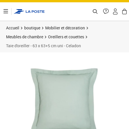
ontenu de la page
Accueil
boutique
Mobilier et décoration
Meubles de chambre
Oreillers et couettes
Taie d'oreiller - 63 x 63+5 cm uni - Celadon
Prix 13,31€
Prix b
Prix 1