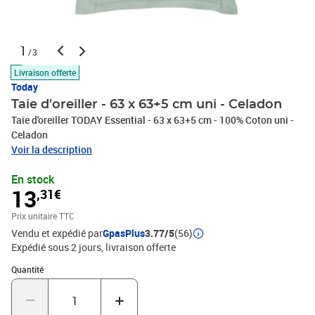
1
/3
Livraison offerte
Today
Taie d'oreiller - 63 x 63+5 cm uni - Celadon
Taie d'oreiller TODAY Essential - 63 x 63+5 cm - 100% Coton uni -
Celadon
Voir la description
En stock
13
,31€
Prix unitaire TTC
Vendu et expédié par
GpasPlus
3.77/5
(56)
Expédié sous 2 jours
livraison offerte
Quantité : 1
Quantité