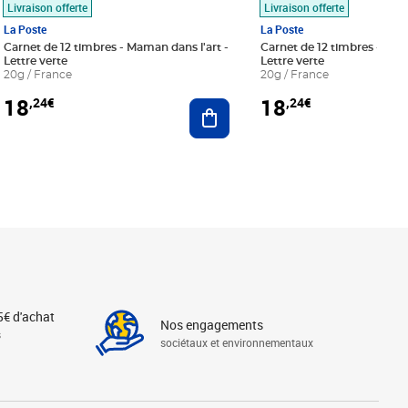
Livraison offerte
Livraison offerte
La Poste
La Poste
Carnet de 12 timbres - Maman dans l'art -
Carnet de 12 timbres - Le bl
Lettre verte
Lettre verte
20g / France
20g / France
18
18
,24€
,24€
r au panier
Ajouter au panier
5€ d'achat
Nos engagements
s
sociétaux et environnementaux