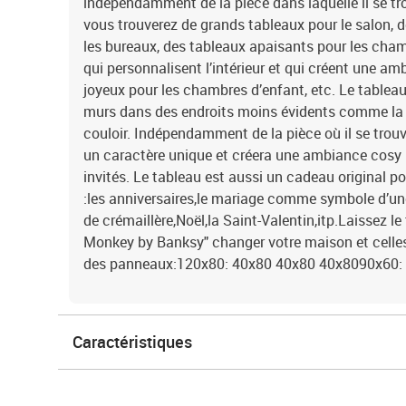
indépendamment de la pièce dans laquelle il se tr
vous trouverez de grands tableaux pour le salon,
les bureaux, des tableaux apaisants pour les cha
qui personnalisent l’intérieur et qui créent une a
joyeux pour les chambres d’enfant, etc. Le tablea
murs dans des endroits moins évidents comme la cu
couloir. Indépendamment de la pièce où il se trouv
un caractère unique et créera une ambiance cosy 
invités. Le tableau est aussi un cadeau original p
:les anniversaires,le mariage comme symbole d’une
de crémaillère,Noël,la Saint-Valentin,itp.Laissez le
Monkey by Banksy" changer votre maison et celle
des panneaux:120x80: 40x80 40x80 40x8090x60:
Caractéristiques