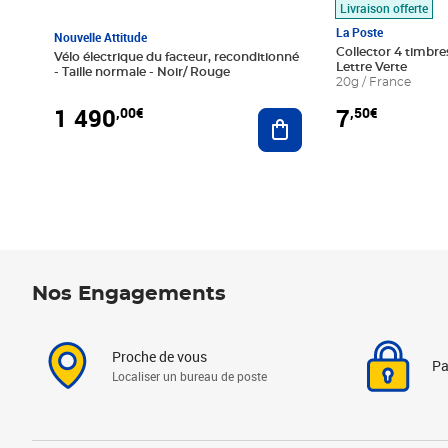
Livraison offerte
La Poste
Nouvelle Attitude
Collector 4 timbres
Vélo électrique du facteur, reconditionné
Lettre Verte
- Taille normale - Noir/ Rouge
20g / France
1 490
7
,00€
,50€
Ajouter au panier
Nos Engagements
Proche de vous
Pa
Localiser un bureau de poste