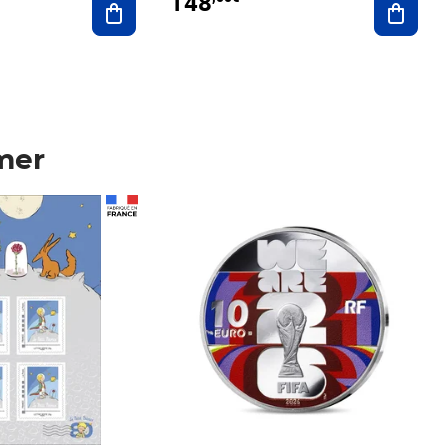
148
mer
Prix 148,00€