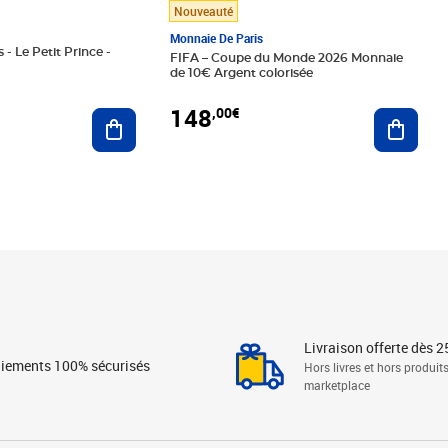
Nouveauté
Monnaie De Paris
 - Le Petit Prince -
FIFA – Coupe du Monde 2026 Monnaie
de 10€ Argent colorisée
148
,00€
Ajouter au panier
Ajoute
Livraison offerte dès 2
iements 100% sécurisés
Hors livres et hors produit
marketplace