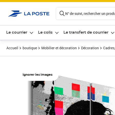
ontenu de la page
N° de suivi, rechercher un produi
Le courrier
Le colis
Le transfert de courrier
Accueil
boutique
Mobilier et décoration
Décoration
Cadres,
Ignorer les images