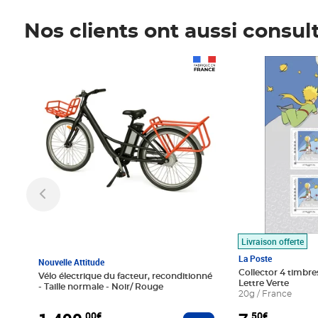
Nos clients ont aussi consul
Prix 1 490,00€
Prix 7,50€
Livraison offerte
La Poste
Nouvelle Attitude
Collector 4 timbres
Vélo électrique du facteur, reconditionné
Lettre Verte
- Taille normale - Noir/ Rouge
20g / France
,00€
,50€
Ajouter au panier