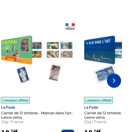
Prix 18,24€
Prix 18,24€
Livraison offerte
Livraison offerte
La Poste
La Poste
Carnet de 12 timbres - Maman dans l'art -
Carnet de 12 timbres - Le bl
Lettre verte
Lettre verte
20g / France
20g / France
,24€
,24€
r au panier
Ajouter au panier