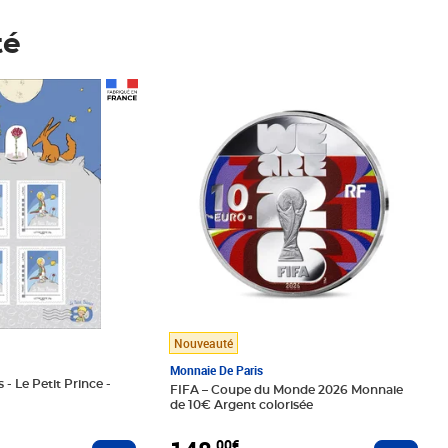
té
Prix 148,00€
Nouveauté
Monnaie De Paris
 - Le Petit Prince -
FIFA – Coupe du Monde 2026 Monnaie
de 10€ Argent colorisée
,00€
Ajouter au panier
Ajoute