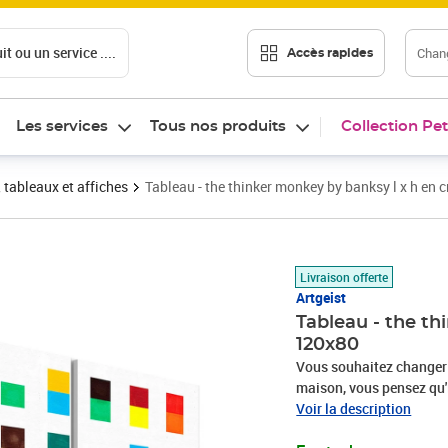
t ou un service ....
Chang
Accès rapides
Les services
Tous nos produits
Collection Pet
 tableaux et affiches
Tableau - the thinker monkey by banksy l x h en
Prix barré 147,23 €
Prix 129,56€
Livraison offerte
Artgeist
Tableau - the th
120x80
Vous souhaitez changer 
maison, vous pensez qu'
besoin d’un cadeau exce
Voir la description
Banksy" de très haute qua