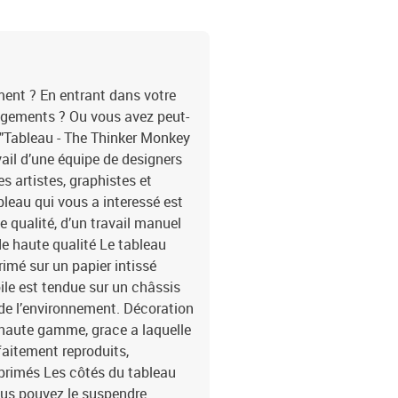
moyen simple et pas cher
gamme de motifs satisfe
natures mortes, des pay
abstraits, des reproduct
tableaux déco industriel
ent ? En entrant dans votre
attire les regards, indé
ngements ? Ou vous avez peut-
propositions, vous trouv
 "Tableau - The Thinker Monkey
majestueux pour les bur
vail d’une équipe de designers
des tableaux qui personn
s artistes, graphistes et
tableaux joyeux pour le
bleau qui vous a interessé est
les murs dans des endroi
couloir. Indépendamment 
 qualité, d’un travail manuel
caractère unique et crée
e haute qualité Le tableau
tableau est aussi un cad
imé sur un papier intissé
anniversaires,le mariag
oile est tendue sur un châssis
crémaillère,Noël,la Sain
 de l’environnement. Décoration
Monkey by Banksy" changer vo
 haute gamme, grace a laquelle
panneaux:120x80: 40x8
faitement reproduits,
primés Les côtés du tableau
ous pouvez le suspendre