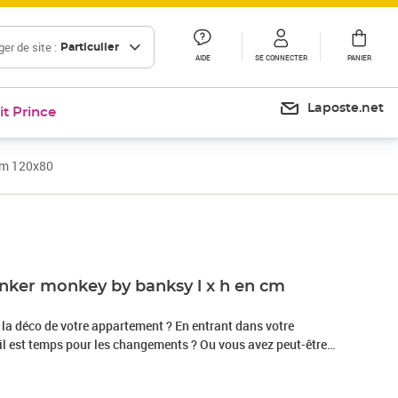
er de site :
Particulier
AIDE
SE CONNECTER
PANIER
Laposte.net
it Prince
 cm 120x80
inker monkey by banksy l x h en cm
la déco de votre appartement ? En entrant dans votre
il est temps pour les changements ? Ou vous avez peut-être
ptionnel ?Le tableau "Tableau - The Thinker Monkey by
lité est le fruit du travail d’une équipe de designers très