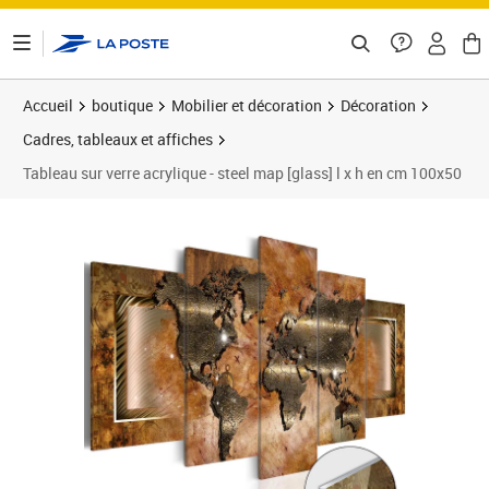
ontenu de la page
Accueil
boutique
Mobilier et décoration
Décoration
Cadres, tableaux et affiches
Tableau sur verre acrylique - steel map [glass] l x h en cm 100x50
Prix barré 204,73 €
Prix 180,16€