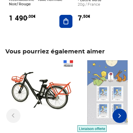
- Lettre Verte
Noir/ Rouge
20g / France
1 490
7
,00€
,50€
Ajouter au panier
Vous pourriez également aimer
Prix 1 490,00€
Prix 7,50€
Livraison offerte