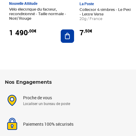
Nouvelle Attitude
La Poste
Vélo électrique du facteur,
Collector 4 timbres - Le Petit P
reconditionné - Taille normale -
- Lettre Verte
Noir/ Rouge
20g / France
1 490
7
,00€
,50€
Ajouter au panier
Nos Engagements
Proche de vous
Localiser un bureau de poste
Paiements 100% sécurisés