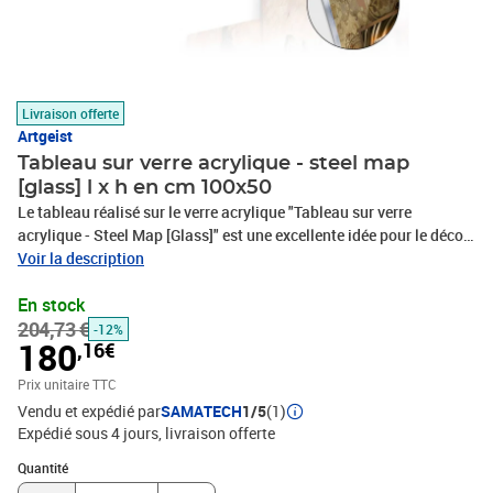
Livraison offerte
Artgeist
Tableau sur verre acrylique - steel map
[glass] l x h en cm 100x50
Le tableau réalisé sur le verre acrylique "Tableau sur verre
acrylique - Steel Map [Glass]" est une excellente idée pour le décor
des intérieurs modernes. Celui-ci est une solution pour les
Voir la description
amateur d’idées non conventionnelles et représente une
En stock
alternative intéressante pour les décorations murales
204,73 €
traditionnelles ex: en tant que panneau en verre ou verre décoratif
-12%
180
,16€
de cuisine. L’impression sur verre acrylique est un attrape oeil
grâce à l’effet de profondeur et sera sublimer les salles de
Prix unitaire TTC
réceptions. C’est grâce à l’utilisation de nouvelles technologies
Vendu et expédié par
SAMATECH
1/5
(1)
d’impression et de haute qualité de pigment que le tableau est
Expédié sous 4 jours
livraison offerte
doté d’une extrême brillance. Les tableaux sur verre acryliques
Quantité : 1
sont légers, faciles à nettoyer et résistant à l’humidité, ainsi le
Quantité
tableau fait ses preuves dans tous les intérieurs aussi bien dans