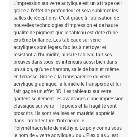
L’impression sur verre acrylique est un attrape oeil
perméabilité de la lumière La haute transparence du Poly assure
une surface étincelante et une intensité des couleurs. Sans danger
grâce à l’effet de profondeur et sera sublimer les
pour les enfants Réaliser en matière incassable. Surface lisse La
salles de réceptions. C’est grâce à l’utilisation de
surface du verre acrylique reste lisse et est résistante aux rayures.
nouvelles technologies d’impression et de haute
Montage du tableau Le montage prend quelques minutes: il est
qualité de pigment que le tableau est doté d’une
facile et esthétique grâce au crochet situé à l’arrière du tableau.
extrême brillance. Les tableaux sur verre
Dans la partie arrière vous trouverez des protecteurs ayant pour
acryliques sont légers, faciles à nettoyer et
fonction de stabiliser et de sécuriser. Le tableau est livré avec les
résistant à l’humidité, ainsi le tableau fait ses
éléments d’accrochage. Plus léger que le verre Le verre acrylique
est deux fois plus léger qu’un verre classique. Une protection UV
preuves dans tous les intérieurs aussi bien dans
supplémentaire Les peintures utilisées sont résistantes aux
un salon, qu’une chambre, salle de bain et même
UV.Dimensions des panneaux:100x50: 20x30 20x40 20x50 20x40
en terrasse. Grâce à la transparence du verre
20x30200x100: 40x60 40x80 40x100 40x80 40x60
acrylique graphique, la lumière le transperce et lui
fait gagné un effet 3D. Les tableaux sur verre
gardent seulement les avantages d’une impression
classique sur verre — le poids et la fragilité sont
proscrits. Ils sont réalisés en matériel apprécié
dans l’architecture d’intérieure le
Polyméthacrylate de méthyle. Le poly connu sous
le nom de « verre acrylique » ou « Plexiglas », est