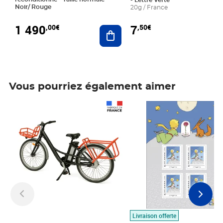
- Lettre Verte
Noir/ Rouge
20g / France
1 490
7
,00€
,50€
Ajouter au panier
Vous pourriez également aimer
Prix 1 490,00€
Prix 7,50€
Livraison offerte