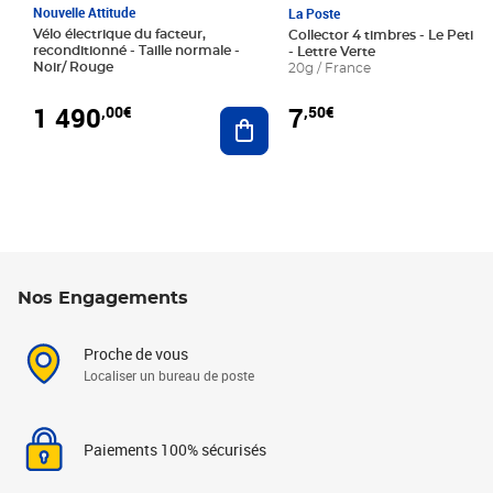
Nouvelle Attitude
La Poste
Vélo électrique du facteur,
Collector 4 timbres - Le Petit P
reconditionné - Taille normale -
- Lettre Verte
Noir/ Rouge
20g / France
1 490
7
,00€
,50€
Ajouter au panier
Nos Engagements
Proche de vous
Localiser un bureau de poste
Paiements 100% sécurisés