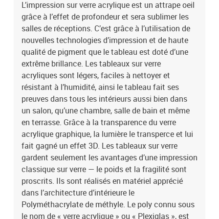
L’impression sur verre acrylique est un attrape oeil
perméabilité de la lumière La haute transparence du Poly assure
une surface étincelante et une intensité des couleurs. Sans danger
grâce à l’effet de profondeur et sera sublimer les
pour les enfants Réaliser en matière incassable. Surface lisse La
salles de réceptions. C’est grâce à l’utilisation de
surface du verre acrylique reste lisse et est résistante aux rayures.
nouvelles technologies d’impression et de haute
Montage du tableau Le montage prend quelques minutes: il est
qualité de pigment que le tableau est doté d’une
facile et esthétique grâce au crochet situé à l’arrière du tableau.
extrême brillance. Les tableaux sur verre
Dans la partie arrière vous trouverez des protecteurs ayant pour
acryliques sont légers, faciles à nettoyer et
fonction de stabiliser et de sécuriser. Le tableau est livré avec les
résistant à l’humidité, ainsi le tableau fait ses
éléments d’accrochage. Plus léger que le verre Le verre acrylique
est deux fois plus léger qu’un verre classique. Une protection UV
preuves dans tous les intérieurs aussi bien dans
supplémentaire Les peintures utilisées sont résistantes aux
un salon, qu’une chambre, salle de bain et même
UV.Dimensions des panneaux:100x50: 20x30 20x40 20x50 20x40
en terrasse. Grâce à la transparence du verre
20x30200x100: 40x60 40x80 40x100 40x80 40x60
acrylique graphique, la lumière le transperce et lui
fait gagné un effet 3D. Les tableaux sur verre
gardent seulement les avantages d’une impression
classique sur verre — le poids et la fragilité sont
proscrits. Ils sont réalisés en matériel apprécié
dans l’architecture d’intérieure le
Polyméthacrylate de méthyle. Le poly connu sous
le nom de « verre acrylique » ou « Plexiglas », est