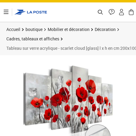
ontenu de la page
Accueil
boutique
Mobilier et décoration
Décoration
Cadres, tableaux et affiches
Tableau sur verre acrylique - scarlet cloud [glass] l x h en cm 200x10
Prix barré 454,73 €
Prix 400,16€