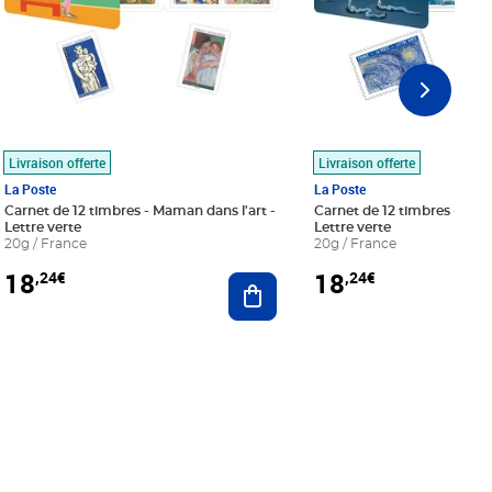
Livraison offerte
Livraison offerte
La Poste
La Poste
Carnet de 12 timbres - Maman dans l'art -
Carnet de 12 timbres - Le bl
Lettre verte
Lettre verte
20g / France
20g / France
18
18
,24€
,24€
r au panier
Ajouter au panier