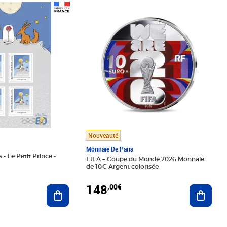
Prix 148,00€
Nouveauté
Monnaie De Paris
 - Le Petit Prince -
FIFA – Coupe du Monde 2026 Monnaie
de 10€ Argent colorisée
148
,00€
Ajouter au panier
Ajoute