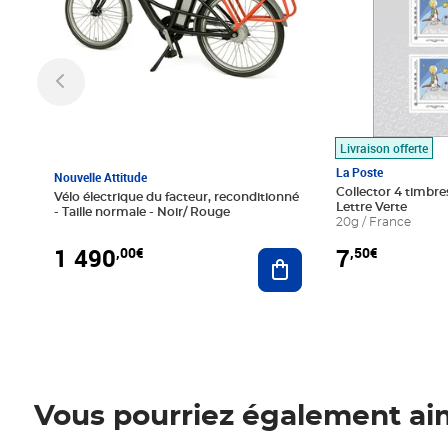
Livraison offerte
La Poste
Nouvelle Attitude
Collector 4 timbres
Vélo électrique du facteur, reconditionné
Lettre Verte
- Taille normale - Noir/ Rouge
20g / France
1 490
7
,00€
,50€
Ajouter au panier
Vous pourriez également ai