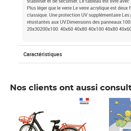
stabiliser et de sécuriser. Le tableau est livré av
Plus léger que le verre Le verre acrylique est deux f
classique. Une protection UV supplémentaire Les p
résistantes aux UV.Dimensions des panneaux:10
20x30200x100: 40x60 40x80 40x100 40x80 40x6
Caractéristiques
Nos clients ont aussi consul
Prix 1 490,00€
Prix 7,50€