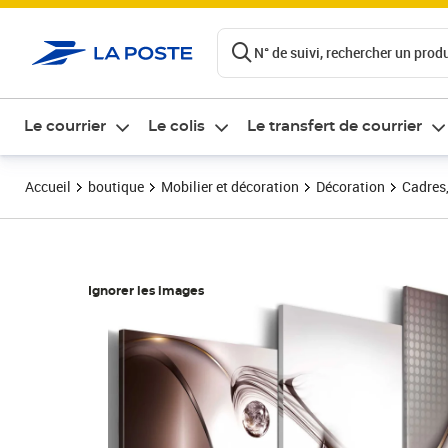
ontenu de la page
N° de suivi, rechercher un produi
Le courrier
Le colis
Le transfert de courrier
Accueil
boutique
Mobilier et décoration
Décoration
Cadres,
Ignorer les images