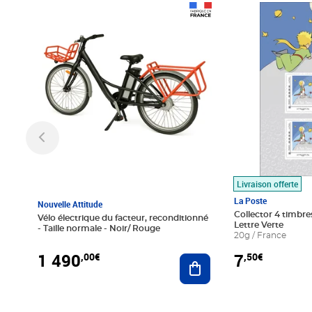
Prix 1 490,00€
Prix 7,50€
Livraison offerte
La Poste
Nouvelle Attitude
Collector 4 timbres
Vélo électrique du facteur, reconditionné
Lettre Verte
- Taille normale - Noir/ Rouge
20g / France
1 490
7
,00€
,50€
Ajouter au panier