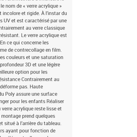
e nom de « verre acrylique »
 incolore et rigide. À l’instar du
ns UV et est caractérisé par une
ntrairement au verre classique
résistant. Le verre acrylique est
r. En ce qui concerne les
rme de contrecollage en film.
des couleurs et une saturation
 profondeur 3D et une légère
eilleure option pour les
résistance Contrairement au
se déforme pas. Haute
du Poly assure une surface
nger pour les enfants Réaliser
verre acrylique reste lisse et
Le montage prend quelques
 situé à l’arrière du tableau.
urs ayant pour fonction de