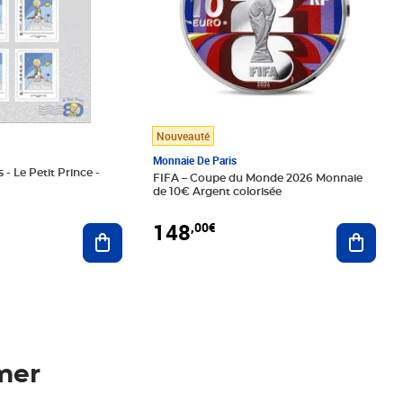
Nouveauté
Monnaie De Paris
 - Le Petit Prince -
FIFA – Coupe du Monde 2026 Monnaie
de 10€ Argent colorisée
148
,00€
Ajouter au panier
Ajoute
mer