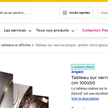
t ou un service ....
Chang
Accès rapides
Les services
Tous nos produits
Collection Pet
 tableaux et affiches
Tableau sur verre acrylique - golden storm [glass
Prix barré 204,73 €
Prix 180,16€
Livraison offerte
Artgeist
Tableau sur verre
cm 100x50
Le tableau réalisé sur l
[Glass]" est une excellen
solution pour les amateu
Voir la description
intéressante pour les dé