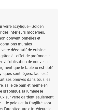
une surface étincelante 
Réaliser en matière inca
et est résistante aux r
minutes: il est facile et
la partie arrière vous tr
ur verre acrylique - Golden
sécuriser. Le tableau est
or des intérieurs modernes.
Le verre acrylique est d
 non conventionnelles et
supplémentaire Les pein
décorations murales
panneaux:100x50: 20x3
 verre décoratif de cuisine.
40x80 40x60
 grâce à l’effet de profondeur
e à l’utilisation de nouvelles
pigment que le tableau est doté
liques sont légers, faciles à
 fait ses preuves dans tous les
re, salle de bain et même en
e graphique, la lumière le
eaux sur verre gardent seulement
— le poids et la fragilité sont
s l’architecture d’intérieure le