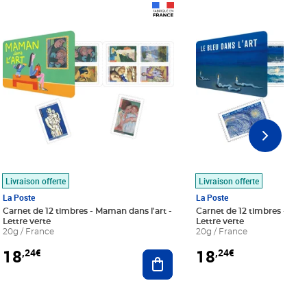
Prix 18,24€
Prix 18,24€
Livraison offerte
Livraison offerte
La Poste
La Poste
Carnet de 12 timbres - Maman dans l'art -
Carnet de 12 timbres - Le bl
Lettre verte
Lettre verte
20g / France
20g / France
18
18
,24€
,24€
r au panier
Ajouter au panier