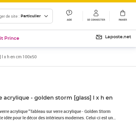
er de site :
Particulier
AIDE
SE CONNECTER
PANIER
Laposte.net
it Prince
] l x h en cm 100x50
 acrylique - golden storm [glass] l x h en
e verre acrylique "Tableau sur verre acrylique - Golden Storm
te idée pour le décor des intérieurs modernes. Celui-ci est une
r d’idées non conventionnelles et représente une alternative
corations murales traditionnelles ex: en tant que panneau en