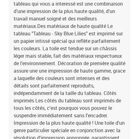
chaque goût. Notre offre comprend entre autres des natures
tableau qui vous a interessé est une combinaison
mortes, des paysages, des tableaux modernes pour le salon, des
d’une impression de la plus haute qualité, d’un
tableaux abstraits, des reproductions de tableaux d’artistes
travail manuel soigné et des meilleurs
connus, des cartes du monde, des tableaux déco industrielle et
matériaux.Des matériaux de haute qualité Le
beaucoup d’autres.Le tableau est une décoration qui attire les
tableau "Tableau - Sky Blue Lilies" est imprimé sur
regards, indépendamment de la pièce dans laquelle il se trouve.
un papier intissé spécial qui reflète parfaitement
Parmi nos propositions, vous trouverez de grands tableaux pour le
les couleurs. La toile est tendue sur un châssis
salon, des tableaux majestueux pour les bureaux, des tableaux
apaisants pour les chambres à coucher, des tableaux qui
léger mais stable, fait des matériaux respectueux
personnalisent l’intérieur et qui créent une ambiance unique, des
de l’environnement. Décoration de première qualité
tableaux joyeux pour les chambres d’enfant, etc. Le tableau peut
assure une une impression de haute gamme, grace
également décorer les murs dans des endroits moins évidents
a laquelle des couleurs sont intenses et des
comme la cuisine, la salle de bains ou le couloir. Indépendamment
détails sont parfaitement reproduits,
de la pièce où il se trouve, le tableau mural lui donnera un
indépendamment de la taille du tableau. Côtés
caractère unique et créera une ambiance cosy pour tous les
imprimés Les côtés du tableau sont imprimés de
habitants et invités. Le tableau est aussi un cadeau original pour
des occasions telles que :les anniversaires,le mariage comme
tous les côtés, c'est pourquoi vous pouvez le
symbole d’une nouvelle vie,les pendaisons de crémaillère,Noël,la
suspendre immédiatement sans l’encadrer.
Saint-Valentin,itp.Laissez le tableau "Tableau - Sky Blue Lilies"
Impression de la plus haute qualité ! Une toile d'un
changer votre maison et celles de vos proches ! Dimensions des
genre particulier spéciale en conjonction avec la
panneaux:100x50: 20x30 20x40 20x50 20x40 20x30200x100:
résolution d'impression appropriée, garantissent