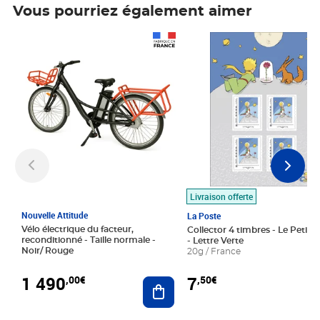
Vous pourriez également aimer
Prix 1 490,00€
Prix 7,50€
Livraison offerte
Nouvelle Attitude
La Poste
Vélo électrique du facteur,
Collector 4 timbres - Le Petit P
reconditionné - Taille normale -
- Lettre Verte
Noir/ Rouge
20g / France
1 490
7
,00€
,50€
Ajouter au panier