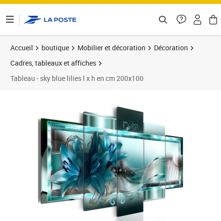
ontenu de la page
Accueil
boutique
Mobilier et décoration
Décoration
Cadres, tableaux et affiches
Tableau - sky blue lilies l x h en cm 200x100
Prix barré 152,23 €
Prix 133,96€