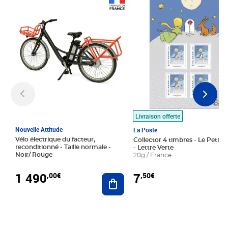
Prix 1 490,00€
Prix 7,50€
Livraison offerte
Nouvelle Attitude
La Poste
Vélo électrique du facteur,
Collector 4 timbres - Le Petit P
reconditionné - Taille normale -
- Lettre Verte
Noir/ Rouge
20g / France
1 490
7
,00€
,50€
Ajouter au panier