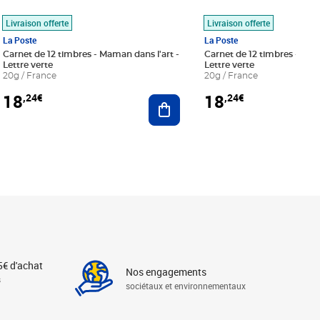
Livraison offerte
Livraison offerte
La Poste
La Poste
Carnet de 12 timbres - Maman dans l'art -
Carnet de 12 timbres - Le bl
Lettre verte
Lettre verte
20g / France
20g / France
18
18
,24€
,24€
r au panier
Ajouter au panier
5€ d'achat
Nos engagements
s
sociétaux et environnementaux