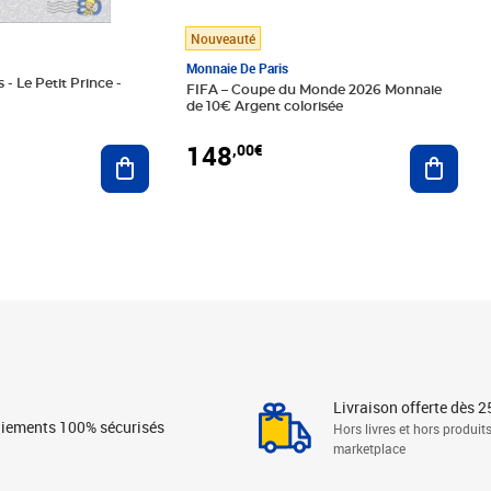
Nouveauté
Monnaie De Paris
 - Le Petit Prince -
FIFA – Coupe du Monde 2026 Monnaie
de 10€ Argent colorisée
148
,00€
Ajouter au panier
Ajoute
Livraison offerte dès 2
iements 100% sécurisés
Hors livres et hors produit
marketplace