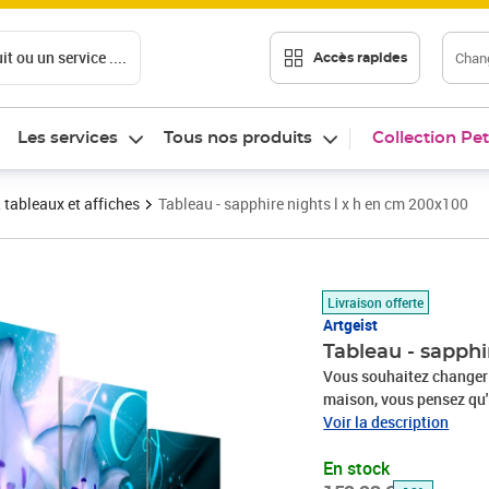
t ou un service ....
Chang
Accès rapides
Les services
Tous nos produits
Collection Pet
 tableaux et affiches
Tableau - sapphire nights l x h en cm 200x100
Prix barré 152,23 €
Prix 133,96€
Livraison offerte
Artgeist
Tableau - sapphi
Vous souhaitez changer 
maison, vous pensez qu'
besoin d’un cadeau exce
Voir la description
haute qualité est le frui
En stock
lesquels se trouvent de 