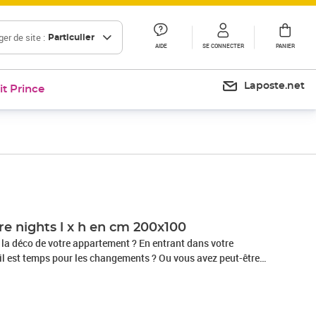
er de site :
Particulier
AIDE
SE CONNECTER
PANIER
Laposte.net
it Prince
re nights l x h en cm 200x100
la déco de votre appartement ? En entrant dans votre
il est temps pour les changements ? Ou vous avez peut-être
ptionnel ?Le tableau "Tableau - Sapphire Nights" de très
t du travail d’une équipe de designers très talentueux parmi
jeunes artistes, graphistes et photographes avec les têtes