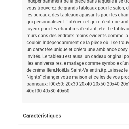
indépendamment de la pièce dans laquelle il se tr
vous trouverez de grands tableaux pour le salon,
les bureaux, des tableaux apaisants pour les cha
qui personnalisent l’intérieur et qui créent une a
joyeux pour les chambres d’enfant, etc. Le tablea
murs dans des endroits moins évidents comme la cu
couloir. Indépendamment de la pièce où il se trouv
un caractère unique et créera une ambiance cosy 
invités. Le tableau est aussi un cadeau original p
:les anniversaires,le mariage comme symbole d’une
de crémaillère,Noël,la Saint-Valentin,itp.Laissez l
Nights" changer votre maison et celles de vos pr
panneaux:100x50: 20x30 20x40 20x50 20x40 20x
40x100 40x80 40x60
Caractéristiques