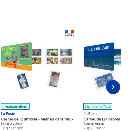
Prix 18,24€
Prix 18,24€
Livraison offerte
Livraison offerte
La Poste
La Poste
Carnet de 12 timbres - Maman dans l'art -
Carnet de 12 timbres - Le bl
Lettre verte
Lettre verte
20g / France
20g / France