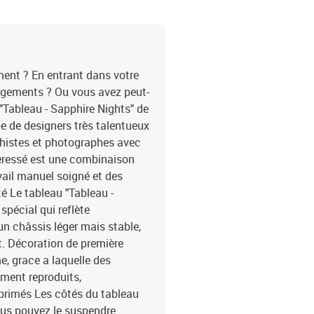
comprend entre autres d
pour le salon, des table
connus, des cartes du m
tableau est une décorati
laquelle il se trouve. P
ent ? En entrant dans votre
le salon, des tableaux m
ngements ? Ou vous avez peut-
chambres à coucher, des 
"Tableau - Sapphire Nights" de
ambiance unique, des ta
ipe de designers très talentueux
peut également décorer 
aphistes et photographes avec
la salle de bains ou le c
nteressé est une combinaison
mural lui donnera un ca
habitants et invités. Le
avail manuel soigné et des
que :les anniversaires,
é Le tableau "Tableau -
de crémaillère,Noël,la S
spécial qui reflète
Nights" changer votre maison e
un châssis léger mais stable,
panneaux:100x50: 20x3
t. Décoration de première
40x80 40x60
, grace a laquelle des
ement reproduits,
primés Les côtés du tableau
ous pouvez le suspendre