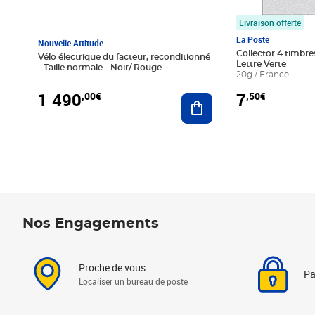
Livraison offerte
La Poste
Nouvelle Attitude
Collector 4 timbres
Vélo électrique du facteur, reconditionné
Lettre Verte
- Taille normale - Noir/ Rouge
20g / France
1 490
7
,00€
,50€
Ajouter au panier
Nos Engagements
Proche de vous
Pa
Localiser un bureau de poste