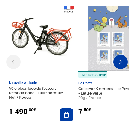
Prix 1 490,00€
Prix 7,50€
Livraison offerte
Nouvelle Attitude
La Poste
Vélo électrique du facteur,
Collector 4 timbres - Le Petit P
reconditionné - Taille normale -
- Lettre Verte
Noir/ Rouge
20g / France
1 490
7
,00€
,50€
Ajouter au panier