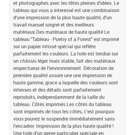
et photographes avec les têtes pleines d’idées. Le
touche à vos intérieurs, et la large gamme de motifs satisfera
chaque goût. Notre offre comprend entre autres des natures
tableau qui vous a interessé est une combinaison
mortes, des paysages, des tableaux modernes pour le salon, des
d’une impression de la plus haute qualité, d’un
tableaux abstraits, des reproductions de tableaux d’artistes
travail manuel soigné et des meilleurs
connus, des cartes du monde, des tableaux déco industrielle et
matériaux.Des matériaux de haute qualité Le
beaucoup d’autres.Le tableau est une décoration qui attire les
tableau "Tableau - Poetry of a Forest" est imprimé
regards, indépendamment de la pièce dans laquelle il se trouve.
sur un papier intissé spécial qui reflète
Parmi nos propositions, vous trouverez de grands tableaux pour le
parfaitement les couleurs. La toile est tendue sur
salon, des tableaux majestueux pour les bureaux, des tableaux
apaisants pour les chambres à coucher, des tableaux qui
un châssis léger mais stable, fait des matériaux
personnalisent l’intérieur et qui créent une ambiance unique, des
respectueux de l’environnement. Décoration de
tableaux joyeux pour les chambres d’enfant, etc. Le tableau peut
première qualité assure une une impression de
également décorer les murs dans des endroits moins évidents
haute gamme, grace a laquelle des couleurs sont
comme la cuisine, la salle de bains ou le couloir. Indépendamment
intenses et des détails sont parfaitement
de la pièce où il se trouve, le tableau mural lui donnera un
reproduits, indépendamment de la taille du
caractère unique et créera une ambiance cosy pour tous les
tableau. Côtés imprimés Les côtés du tableau
habitants et invités. Le tableau est aussi un cadeau original pour
des occasions telles que :les anniversaires,le mariage comme
sont imprimés de tous les côtés, c'est pourquoi
symbole d’une nouvelle vie,les pendaisons de crémaillère,Noël,la
vous pouvez le suspendre immédiatement sans
Saint-Valentin,itp.Laissez le tableau "Tableau - Poetry of a Forest"
l’encadrer. Impression de la plus haute qualité !
changer votre maison et celles de vos proches ! Dimensions des
Une toile d'un genre particulier spéciale en