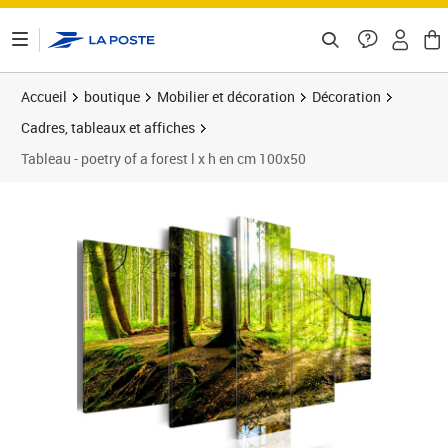
ontenu de la page
Accueil
boutique
Mobilier et décoration
Décoration
Cadres, tableaux et affiches
Tableau - poetry of a forest l x h en cm 100x50
Prix barré 119,73 €
Prix 105,36€