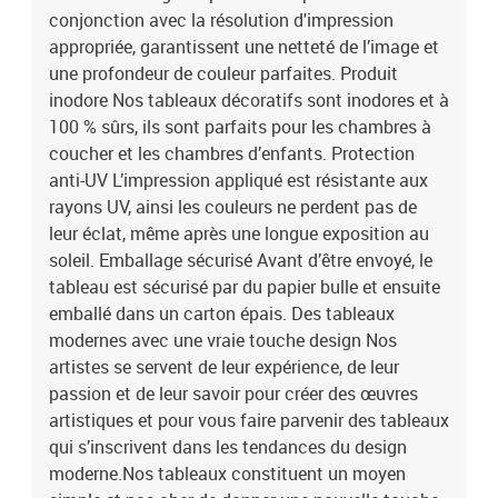
panneaux:100x50: 20x30 20x40 20x50 20x40 20x30200x100:
conjonction avec la résolution d'impression
40x60 40x80 40x100 40x80 40x60
appropriée, garantissent une netteté de l’image et
une profondeur de couleur parfaites. Produit
inodore Nos tableaux décoratifs sont inodores et à
100 % sûrs, ils sont parfaits pour les chambres à
coucher et les chambres d’enfants. Protection
anti-UV L’impression appliqué est résistante aux
rayons UV, ainsi les couleurs ne perdent pas de
leur éclat, même après une longue exposition au
soleil. Emballage sécurisé Avant d’être envoyé, le
tableau est sécurisé par du papier bulle et ensuite
emballé dans un carton épais. Des tableaux
modernes avec une vraie touche design Nos
artistes se servent de leur expérience, de leur
passion et de leur savoir pour créer des œuvres
artistiques et pour vous faire parvenir des tableaux
qui s’inscrivent dans les tendances du design
moderne.Nos tableaux constituent un moyen