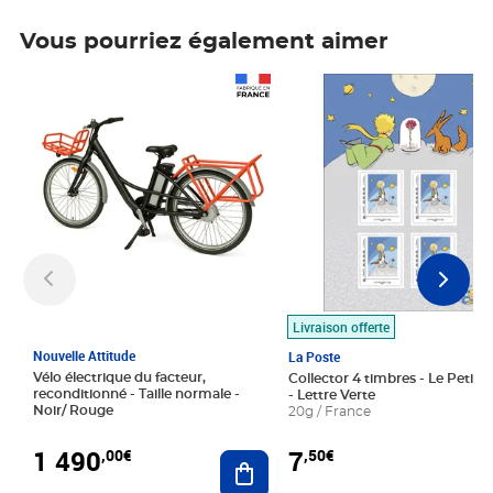
Vous pourriez également aimer
Prix 1 490,00€
Prix 7,50€
Livraison offerte
Nouvelle Attitude
La Poste
Vélo électrique du facteur,
Collector 4 timbres - Le Petit P
reconditionné - Taille normale -
- Lettre Verte
Noir/ Rouge
20g / France
1 490
7
,00€
,50€
Ajouter au panier