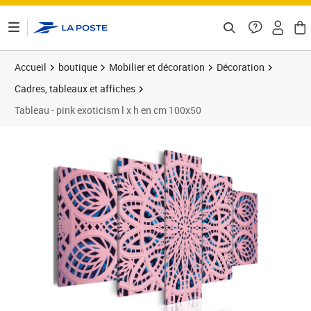
ontenu de la page
Accueil
boutique
Mobilier et décoration
Décoration
Cadres, tableaux et affiches
Tableau - pink exoticism l x h en cm 100x50
Prix barré 119,73 €
Prix 105,36€