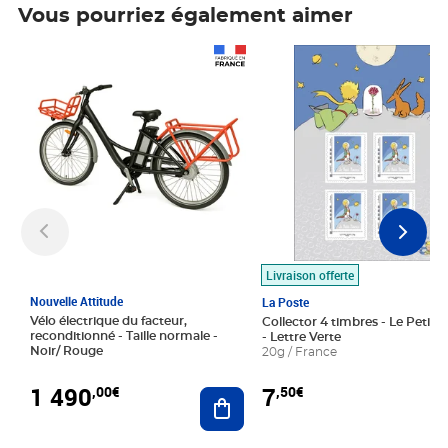
Vous pourriez également aimer
Prix 1 490,00€
Prix 7,50€
Livraison offerte
Nouvelle Attitude
La Poste
Vélo électrique du facteur,
Collector 4 timbres - Le Petit P
reconditionné - Taille normale -
- Lettre Verte
Noir/ Rouge
20g / France
1 490
7
,00€
,50€
Ajouter au panier