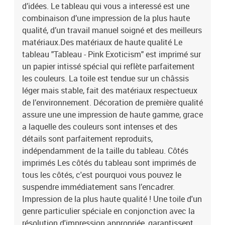
chaque goût. Notre offre comprend entre autres des natures
d’idées. Le tableau qui vous a interessé est une
mortes, des paysages, des tableaux modernes pour le salon, des
combinaison d’une impression de la plus haute
tableaux abstraits, des reproductions de tableaux d’artistes
qualité, d’un travail manuel soigné et des meilleurs
connus, des cartes du monde, des tableaux déco industrielle et
matériaux.Des matériaux de haute qualité Le
beaucoup d’autres.Le tableau est une décoration qui attire les
tableau "Tableau - Pink Exoticism" est imprimé sur
regards, indépendamment de la pièce dans laquelle il se trouve.
un papier intissé spécial qui reflète parfaitement
Parmi nos propositions, vous trouverez de grands tableaux pour le
les couleurs. La toile est tendue sur un châssis
salon, des tableaux majestueux pour les bureaux, des tableaux
apaisants pour les chambres à coucher, des tableaux qui
léger mais stable, fait des matériaux respectueux
personnalisent l’intérieur et qui créent une ambiance unique, des
de l’environnement. Décoration de première qualité
tableaux joyeux pour les chambres d’enfant, etc. Le tableau peut
assure une une impression de haute gamme, grace
également décorer les murs dans des endroits moins évidents
a laquelle des couleurs sont intenses et des
comme la cuisine, la salle de bains ou le couloir. Indépendamment
détails sont parfaitement reproduits,
de la pièce où il se trouve, le tableau mural lui donnera un
indépendamment de la taille du tableau. Côtés
caractère unique et créera une ambiance cosy pour tous les
imprimés Les côtés du tableau sont imprimés de
habitants et invités. Le tableau est aussi un cadeau original pour
des occasions telles que :les anniversaires,le mariage comme
tous les côtés, c'est pourquoi vous pouvez le
symbole d’une nouvelle vie,les pendaisons de crémaillère,Noël,la
suspendre immédiatement sans l’encadrer.
Saint-Valentin,itp.Laissez le tableau "Tableau - Pink Exoticism"
Impression de la plus haute qualité ! Une toile d'un
changer votre maison et celles de vos proches ! Dimensions des
genre particulier spéciale en conjonction avec la
panneaux:100x50: 20x30 20x40 20x50 20x40 20x30200x100:
résolution d'impression appropriée, garantissent