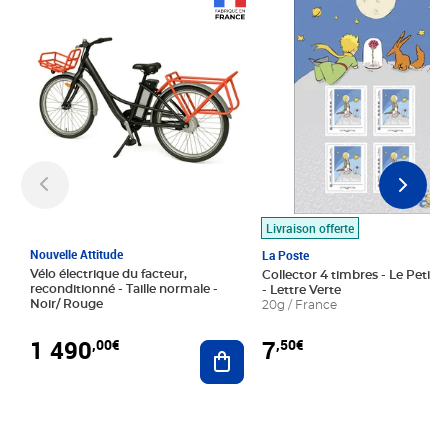
Prix 1 490,00€
Prix 7,50€
Livraison offerte
Nouvelle Attitude
La Poste
Vélo électrique du facteur,
Collector 4 timbres - Le Petit P
reconditionné - Taille normale -
- Lettre Verte
Noir/ Rouge
20g / France
1 490
7
,00€
,50€
Ajouter au panier