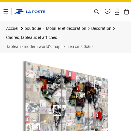
ontenu de la page
Accueil
boutique
Mobilier et décoration
Décoration
Cadres, tableaux et affiches
Tableau - modern world's map l x h en cm 90x60
Prix barré 119,73 €
Prix 105,36€