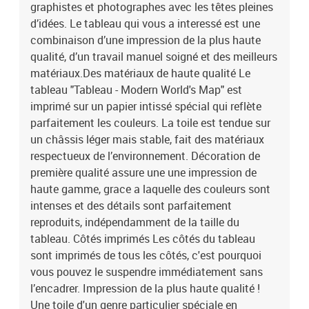
graphistes et photographes avec les têtes pleines
touche à vos intérieurs, et la large gamme de motifs satisfera
chaque goût. Notre offre comprend entre autres des natures
d’idées. Le tableau qui vous a interessé est une
mortes, des paysages, des tableaux modernes pour le salon, des
combinaison d’une impression de la plus haute
tableaux abstraits, des reproductions de tableaux d’artistes
qualité, d’un travail manuel soigné et des meilleurs
connus, des cartes du monde, des tableaux déco industrielle et
matériaux.Des matériaux de haute qualité Le
beaucoup d’autres.Le tableau est une décoration qui attire les
tableau "Tableau - Modern World's Map" est
regards, indépendamment de la pièce dans laquelle il se trouve.
imprimé sur un papier intissé spécial qui reflète
Parmi nos propositions, vous trouverez de grands tableaux pour le
parfaitement les couleurs. La toile est tendue sur
salon, des tableaux majestueux pour les bureaux, des tableaux
apaisants pour les chambres à coucher, des tableaux qui
un châssis léger mais stable, fait des matériaux
personnalisent l’intérieur et qui créent une ambiance unique, des
respectueux de l’environnement. Décoration de
tableaux joyeux pour les chambres d’enfant, etc. Le tableau peut
première qualité assure une une impression de
également décorer les murs dans des endroits moins évidents
haute gamme, grace a laquelle des couleurs sont
comme la cuisine, la salle de bains ou le couloir. Indépendamment
intenses et des détails sont parfaitement
de la pièce où il se trouve, le tableau mural lui donnera un
reproduits, indépendamment de la taille du
caractère unique et créera une ambiance cosy pour tous les
tableau. Côtés imprimés Les côtés du tableau
habitants et invités. Le tableau est aussi un cadeau original pour
des occasions telles que :les anniversaires,le mariage comme
sont imprimés de tous les côtés, c'est pourquoi
symbole d’une nouvelle vie,les pendaisons de crémaillère,Noël,la
vous pouvez le suspendre immédiatement sans
Saint-Valentin,itp.Laissez le tableau "Tableau - Modern World's
l’encadrer. Impression de la plus haute qualité !
Map" changer votre maison et celles de vos proches ! Dimensions
Une toile d'un genre particulier spéciale en