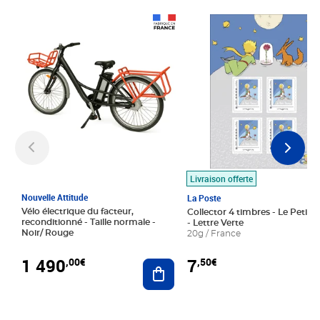
Prix 1 490,00€
Prix 7,50€
Livraison offerte
Nouvelle Attitude
La Poste
Vélo électrique du facteur,
Collector 4 timbres - Le Petit P
reconditionné - Taille normale -
- Lettre Verte
Noir/ Rouge
20g / France
1 490
7
,00€
,50€
Ajouter au panier