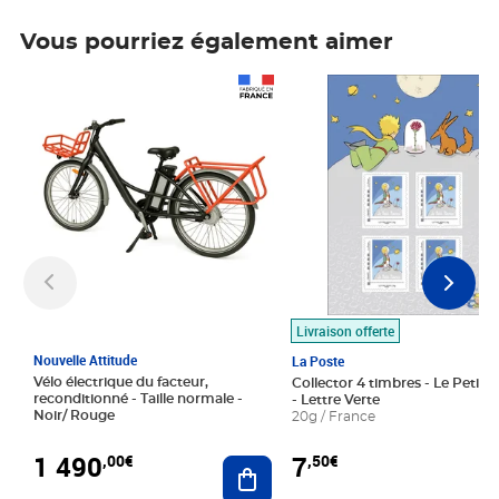
Vous pourriez également aimer
Prix 1 490,00€
Prix 7,50€
Livraison offerte
Nouvelle Attitude
La Poste
Vélo électrique du facteur,
Collector 4 timbres - Le Petit P
reconditionné - Taille normale -
- Lettre Verte
Noir/ Rouge
20g / France
1 490
7
,00€
,50€
Ajouter au panier