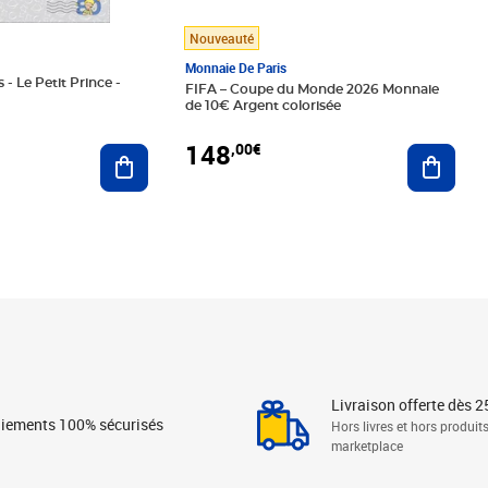
Nouveauté
Monnaie De Paris
 - Le Petit Prince -
FIFA – Coupe du Monde 2026 Monnaie
de 10€ Argent colorisée
148
,00€
Ajouter au panier
Ajoute
Livraison offerte dès 2
iements 100% sécurisés
Hors livres et hors produit
marketplace