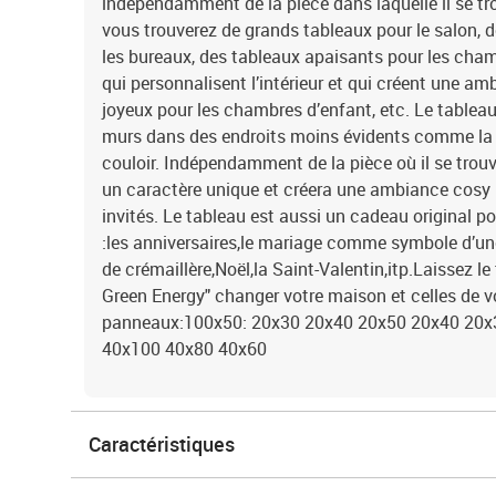
indépendamment de la pièce dans laquelle il se tr
vous trouverez de grands tableaux pour le salon,
les bureaux, des tableaux apaisants pour les cha
qui personnalisent l’intérieur et qui créent une a
joyeux pour les chambres d’enfant, etc. Le tablea
murs dans des endroits moins évidents comme la cu
couloir. Indépendamment de la pièce où il se trouv
un caractère unique et créera une ambiance cosy 
invités. Le tableau est aussi un cadeau original p
:les anniversaires,le mariage comme symbole d’une
de crémaillère,Noël,la Saint-Valentin,itp.Laissez l
Green Energy" changer votre maison et celles de 
panneaux:100x50: 20x30 20x40 20x50 20x40 20x
40x100 40x80 40x60
Caractéristiques