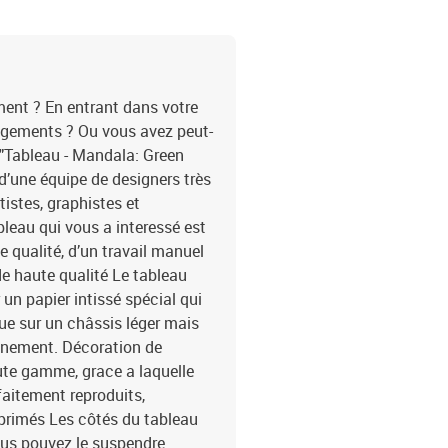
gamme de motifs satisfe
natures mortes, des pay
abstraits, des reproduct
tableaux déco industriel
attire les regards, indé
ent ? En entrant dans votre
propositions, vous trouv
ngements ? Ou vous avez peut-
majestueux pour les bur
 "Tableau - Mandala: Green
des tableaux qui personn
l d’une équipe de designers très
tableaux joyeux pour le
tistes, graphistes et
les murs dans des endroi
bleau qui vous a interessé est
couloir. Indépendamment 
caractère unique et crée
 qualité, d’un travail manuel
tableau est aussi un cad
e haute qualité Le tableau
anniversaires,le mariag
un papier intissé spécial qui
crémaillère,Noël,la Sain
due sur un châssis léger mais
Energy" changer votre maison e
onnement. Décoration de
panneaux:100x50: 20x3
ute gamme, grace a laquelle
40x80 40x60
faitement reproduits,
primés Les côtés du tableau
ous pouvez le suspendre