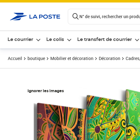
ontenu de la page
N° de suivi, rechercher un produi
Le courrier
Le colis
Le transfert de courrier
Accueil
boutique
Mobilier et décoration
Décoration
Cadres,
Ignorer les images