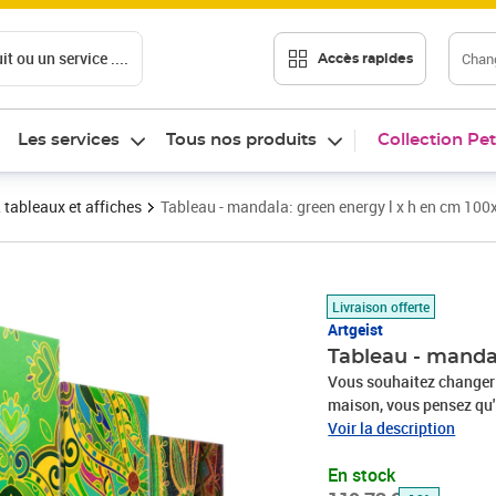
t ou un service ....
Chang
Accès rapides
Les services
Tous nos produits
Collection Pet
 tableaux et affiches
Tableau - mandala: green energy l x h en cm 100
Prix barré 119,73 €
Prix 105,36€
Livraison offerte
Artgeist
Tableau - manda
Vous souhaitez changer 
maison, vous pensez qu'
besoin d’un cadeau exce
Voir la description
très haute qualité est le
En stock
parmi lesquels se trouve