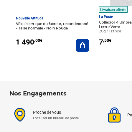
Livraison offerte
La Poste
Nouvelle Attitude
Collector 4 timbres
Vélo électrique du facteur, reconditionné
Lettre Verte
- Taille normale - Noir/ Rouge
20g / France
1 490
7
,00€
,50€
Ajouter au panier
Nos Engagements
Proche de vous
Pa
Localiser un bureau de poste