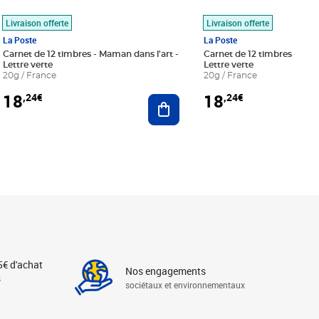
Livraison offerte
Livraison offerte
La Poste
La Poste
Carnet de 12 timbres - Maman dans l'art -
Carnet de 12 timbres - Le bl
Lettre verte
Lettre verte
20g / France
20g / France
18
18
,24€
,24€
r au panier
Ajouter au panier
5€ d'achat
Nos engagements
s
sociétaux et environnementaux