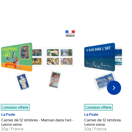
Prix 18,24€
Prix 18,24€
Livraison offerte
Livraison offerte
La Poste
La Poste
Carnet de 12 timbres - Maman dans l'art -
Carnet de 12 timbres - Le bl
Lettre verte
Lettre verte
20g / France
20g / France