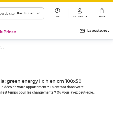
er de site :
Particulier
AIDE
SE CONNECTER
PANIER
Laposte.net
it Prince
x50
la: green energy l x h en cm 100x50
la déco de votre appartement ? En entrant dans votre
il est temps pour les changements ? Ou vous avez peut-être
ptionnel ?Le tableau "Tableau - Mandala: Green Energy" de
 fruit du travail d’une équipe de designers très talentueux
nt de jeunes artistes, graphistes et photographes avec les