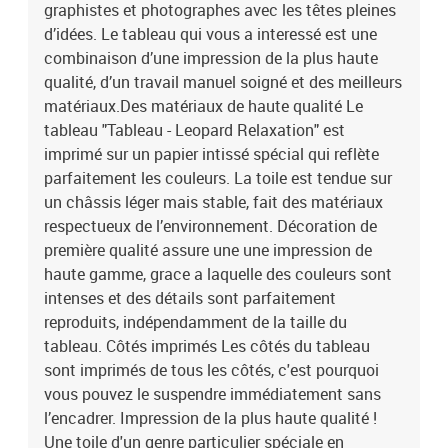
graphistes et photographes avec les têtes pleines
touche à vos intérieurs, et la large gamme de motifs satisfera
chaque goût. Notre offre comprend entre autres des natures
d’idées. Le tableau qui vous a interessé est une
mortes, des paysages, des tableaux modernes pour le salon, des
combinaison d’une impression de la plus haute
tableaux abstraits, des reproductions de tableaux d’artistes
qualité, d’un travail manuel soigné et des meilleurs
connus, des cartes du monde, des tableaux déco industrielle et
matériaux.Des matériaux de haute qualité Le
beaucoup d’autres.Le tableau est une décoration qui attire les
tableau "Tableau - Leopard Relaxation" est
regards, indépendamment de la pièce dans laquelle il se trouve.
imprimé sur un papier intissé spécial qui reflète
Parmi nos propositions, vous trouverez de grands tableaux pour le
parfaitement les couleurs. La toile est tendue sur
salon, des tableaux majestueux pour les bureaux, des tableaux
apaisants pour les chambres à coucher, des tableaux qui
un châssis léger mais stable, fait des matériaux
personnalisent l’intérieur et qui créent une ambiance unique, des
respectueux de l’environnement. Décoration de
tableaux joyeux pour les chambres d’enfant, etc. Le tableau peut
première qualité assure une une impression de
également décorer les murs dans des endroits moins évidents
haute gamme, grace a laquelle des couleurs sont
comme la cuisine, la salle de bains ou le couloir. Indépendamment
intenses et des détails sont parfaitement
de la pièce où il se trouve, le tableau mural lui donnera un
reproduits, indépendamment de la taille du
caractère unique et créera une ambiance cosy pour tous les
tableau. Côtés imprimés Les côtés du tableau
habitants et invités. Le tableau est aussi un cadeau original pour
des occasions telles que :les anniversaires,le mariage comme
sont imprimés de tous les côtés, c'est pourquoi
symbole d’une nouvelle vie,les pendaisons de crémaillère,Noël,la
vous pouvez le suspendre immédiatement sans
Saint-Valentin,itp.Laissez le tableau "Tableau - Leopard
l’encadrer. Impression de la plus haute qualité !
Relaxation" changer votre maison et celles de vos proches !
Une toile d'un genre particulier spéciale en