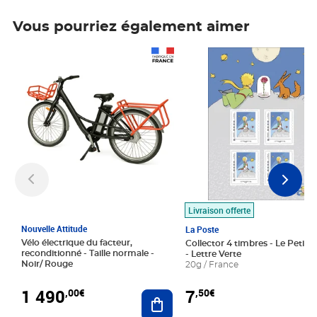
Vous pourriez également aimer
Prix 1 490,00€
Prix 7,50€
Livraison offerte
Nouvelle Attitude
La Poste
Vélo électrique du facteur,
Collector 4 timbres - Le Petit P
reconditionné - Taille normale -
- Lettre Verte
Noir/ Rouge
20g / France
1 490
7
,00€
,50€
Ajouter au panier