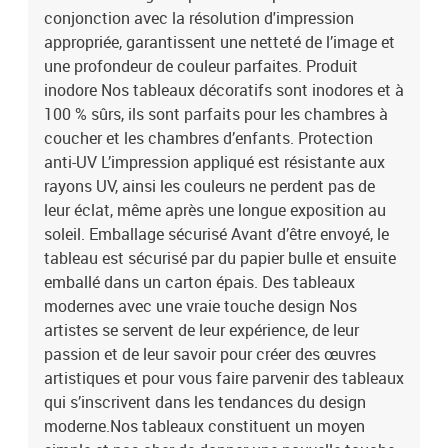
Dimensions des panneaux:100x50: 20x30 20x40 20x50 20x40
conjonction avec la résolution d'impression
20x30200x100: 40x60 40x80 40x100 40x80 40x60
appropriée, garantissent une netteté de l’image et
une profondeur de couleur parfaites. Produit
inodore Nos tableaux décoratifs sont inodores et à
100 % sûrs, ils sont parfaits pour les chambres à
coucher et les chambres d’enfants. Protection
anti-UV L’impression appliqué est résistante aux
rayons UV, ainsi les couleurs ne perdent pas de
leur éclat, même après une longue exposition au
soleil. Emballage sécurisé Avant d’être envoyé, le
tableau est sécurisé par du papier bulle et ensuite
emballé dans un carton épais. Des tableaux
modernes avec une vraie touche design Nos
artistes se servent de leur expérience, de leur
passion et de leur savoir pour créer des œuvres
artistiques et pour vous faire parvenir des tableaux
qui s’inscrivent dans les tendances du design
moderne.Nos tableaux constituent un moyen