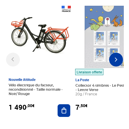
Prix 1 490,00€
Prix 7,50€
Livraison offerte
Nouvelle Attitude
La Poste
Vélo électrique du facteur,
Collector 4 timbres - Le Petit P
reconditionné - Taille normale -
- Lettre Verte
Noir/ Rouge
20g / France
1 490
7
,00€
,50€
Ajouter au panier