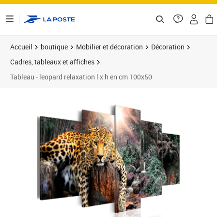
ontenu de la page
Accueil
boutique
Mobilier et décoration
Décoration
Cadres, tableaux et affiches
Tableau - leopard relaxation l x h en cm 100x50
Prix barré 119,73 €
Prix 105,36€