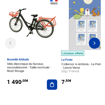
Prix 1 490,00€
Prix 7,50€
Livraison offerte
Nouvelle Attitude
La Poste
Vélo électrique du facteur,
Collector 4 timbres - Le Petit P
reconditionné - Taille normale -
- Lettre Verte
Noir/ Rouge
20g / France
1 490
7
,00€
,50€
Ajouter au panier