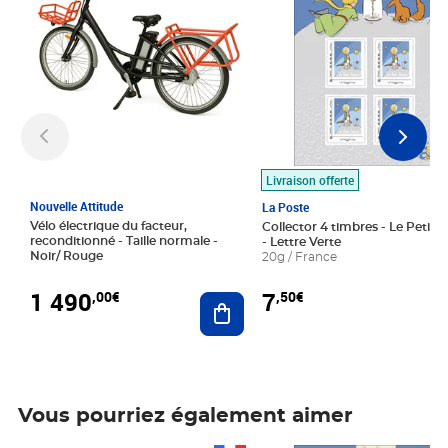
Livraison offerte
Nouvelle Attitude
La Poste
Vélo électrique du facteur,
Collector 4 timbres - Le Petit P
reconditionné - Taille normale -
- Lettre Verte
Noir/ Rouge
20g / France
1 490
7
,00€
,50€
Ajouter au panier
Vous pourriez également aimer