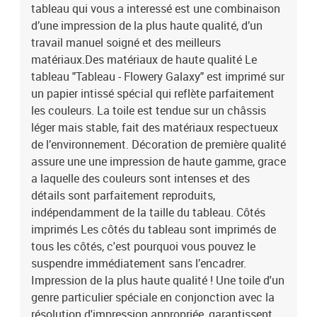
chaque goût. Notre offre comprend entre autres des natures
tableau qui vous a interessé est une combinaison
mortes, des paysages, des tableaux modernes pour le salon, des
d’une impression de la plus haute qualité, d’un
tableaux abstraits, des reproductions de tableaux d’artistes
travail manuel soigné et des meilleurs
connus, des cartes du monde, des tableaux déco industrielle et
matériaux.Des matériaux de haute qualité Le
beaucoup d’autres.Le tableau est une décoration qui attire les
tableau "Tableau - Flowery Galaxy" est imprimé sur
regards, indépendamment de la pièce dans laquelle il se trouve.
un papier intissé spécial qui reflète parfaitement
Parmi nos propositions, vous trouverez de grands tableaux pour le
les couleurs. La toile est tendue sur un châssis
salon, des tableaux majestueux pour les bureaux, des tableaux
apaisants pour les chambres à coucher, des tableaux qui
léger mais stable, fait des matériaux respectueux
personnalisent l’intérieur et qui créent une ambiance unique, des
de l’environnement. Décoration de première qualité
tableaux joyeux pour les chambres d’enfant, etc. Le tableau peut
assure une une impression de haute gamme, grace
également décorer les murs dans des endroits moins évidents
a laquelle des couleurs sont intenses et des
comme la cuisine, la salle de bains ou le couloir. Indépendamment
détails sont parfaitement reproduits,
de la pièce où il se trouve, le tableau mural lui donnera un
indépendamment de la taille du tableau. Côtés
caractère unique et créera une ambiance cosy pour tous les
imprimés Les côtés du tableau sont imprimés de
habitants et invités. Le tableau est aussi un cadeau original pour
des occasions telles que :les anniversaires,le mariage comme
tous les côtés, c'est pourquoi vous pouvez le
symbole d’une nouvelle vie,les pendaisons de crémaillère,Noël,la
suspendre immédiatement sans l’encadrer.
Saint-Valentin,itp.Laissez le tableau "Tableau - Flowery Galaxy"
Impression de la plus haute qualité ! Une toile d'un
changer votre maison et celles de vos proches !
genre particulier spéciale en conjonction avec la
résolution d'impression appropriée, garantissent