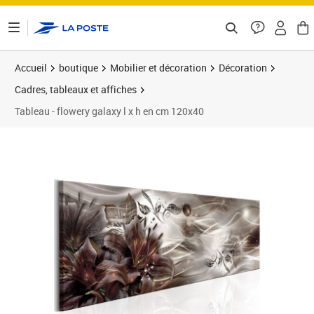
ontenu de la page
Accueil
boutique
Mobilier et décoration
Décoration
Cadres, tableaux et affiches
Tableau - flowery galaxy l x h en cm 120x40
Prix barré 137,23 €
Prix 120,76€