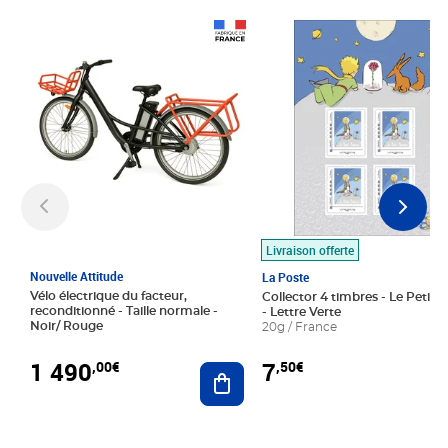
Prix 1 490,00€
Prix 7,50€
Livraison offerte
Nouvelle Attitude
La Poste
Vélo électrique du facteur,
Collector 4 timbres - Le Petit P
reconditionné - Taille normale -
- Lettre Verte
Noir/ Rouge
20g / France
1 490
7
,00€
,50€
Ajouter au panier