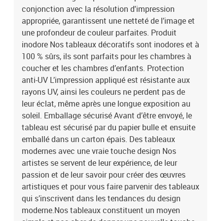
des panneaux:100x50: 20x30 20x40 20x50 20x40 20x30200x100:
conjonction avec la résolution d'impression
40x60 40x80 40x100 40x80 40x60
appropriée, garantissent une netteté de l’image et
une profondeur de couleur parfaites. Produit
inodore Nos tableaux décoratifs sont inodores et à
100 % sûrs, ils sont parfaits pour les chambres à
coucher et les chambres d’enfants. Protection
anti-UV L’impression appliqué est résistante aux
rayons UV, ainsi les couleurs ne perdent pas de
leur éclat, même après une longue exposition au
soleil. Emballage sécurisé Avant d’être envoyé, le
tableau est sécurisé par du papier bulle et ensuite
emballé dans un carton épais. Des tableaux
modernes avec une vraie touche design Nos
artistes se servent de leur expérience, de leur
passion et de leur savoir pour créer des œuvres
artistiques et pour vous faire parvenir des tableaux
qui s’inscrivent dans les tendances du design
moderne.Nos tableaux constituent un moyen