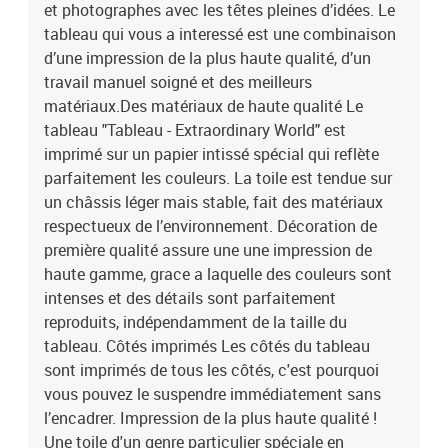
et photographes avec les têtes pleines d’idées. Le
touche à vos intérieurs, et la large gamme de motifs satisfera
chaque goût. Notre offre comprend entre autres des natures
tableau qui vous a interessé est une combinaison
mortes, des paysages, des tableaux modernes pour le salon, des
d’une impression de la plus haute qualité, d’un
tableaux abstraits, des reproductions de tableaux d’artistes
travail manuel soigné et des meilleurs
connus, des cartes du monde, des tableaux déco industrielle et
matériaux.Des matériaux de haute qualité Le
beaucoup d’autres.Le tableau est une décoration qui attire les
tableau "Tableau - Extraordinary World" est
regards, indépendamment de la pièce dans laquelle il se trouve.
imprimé sur un papier intissé spécial qui reflète
Parmi nos propositions, vous trouverez de grands tableaux pour le
parfaitement les couleurs. La toile est tendue sur
salon, des tableaux majestueux pour les bureaux, des tableaux
apaisants pour les chambres à coucher, des tableaux qui
un châssis léger mais stable, fait des matériaux
personnalisent l’intérieur et qui créent une ambiance unique, des
respectueux de l’environnement. Décoration de
tableaux joyeux pour les chambres d’enfant, etc. Le tableau peut
première qualité assure une une impression de
également décorer les murs dans des endroits moins évidents
haute gamme, grace a laquelle des couleurs sont
comme la cuisine, la salle de bains ou le couloir. Indépendamment
intenses et des détails sont parfaitement
de la pièce où il se trouve, le tableau mural lui donnera un
reproduits, indépendamment de la taille du
caractère unique et créera une ambiance cosy pour tous les
tableau. Côtés imprimés Les côtés du tableau
habitants et invités. Le tableau est aussi un cadeau original pour
des occasions telles que :les anniversaires,le mariage comme
sont imprimés de tous les côtés, c'est pourquoi
symbole d’une nouvelle vie,les pendaisons de crémaillère,Noël,la
vous pouvez le suspendre immédiatement sans
Saint-Valentin,itp.Laissez le tableau "Tableau - Extraordinary
l’encadrer. Impression de la plus haute qualité !
World" changer votre maison et celles de vos proches ! Dimensions
Une toile d'un genre particulier spéciale en