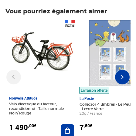
Vous pourriez également aimer
Prix 1 490,00€
Prix 7,50€
Livraison offerte
Nouvelle Attitude
La Poste
Vélo électrique du facteur,
Collector 4 timbres - Le Petit P
reconditionné - Taille normale -
- Lettre Verte
Noir/ Rouge
20g / France
1 490
7
,00€
,50€
Ajouter au panier