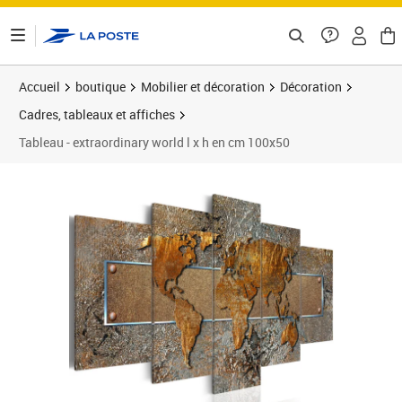
ontenu de la page
Accueil
boutique
Mobilier et décoration
Décoration
Cadres, tableaux et affiches
Tableau - extraordinary world l x h en cm 100x50
Prix barré 119,73 €
Prix 105,36€