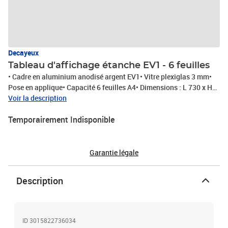
Decayeux
Tableau d'affichage étanche EV1 - 6 feuilles
• Cadre en aluminium anodisé argent EV1• Vitre plexiglas 3 mm•
Pose en applique• Capacité 6 feuilles A4• Dimensions : L 730 x H
700 x P 30 mm• Fond magnétique• Voir le nuancier pour les
Voir la description
coloris• Usage extérieur
Temporairement Indisponible
Garantie légale
Description
ID 3015822736034