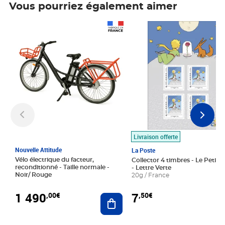
Vous pourriez également aimer
Prix 1 490,00€
Prix 7,50€
Livraison offerte
Nouvelle Attitude
La Poste
Vélo électrique du facteur,
Collector 4 timbres - Le Petit P
reconditionné - Taille normale -
- Lettre Verte
Noir/ Rouge
20g / France
1 490
7
,00€
,50€
Ajouter au panier