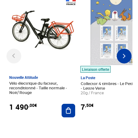
Prix 1 490,00€
Prix 7,50€
Livraison offerte
Nouvelle Attitude
La Poste
Vélo électrique du facteur,
Collector 4 timbres - Le Petit P
reconditionné - Taille normale -
- Lettre Verte
Noir/ Rouge
20g / France
1 490
7
,00€
,50€
Ajouter au panier