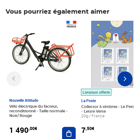
Vous pourriez également aimer
Prix 1 490,00€
Prix 7,50€
Livraison offerte
Nouvelle Attitude
La Poste
Vélo électrique du facteur,
Collector 4 timbres - Le Petit P
reconditionné - Taille normale -
- Lettre Verte
Noir/ Rouge
20g / France
1 490
7
,00€
,50€
Ajouter au panier