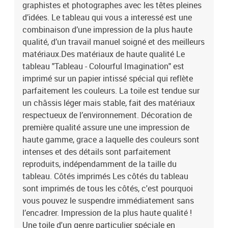
graphistes et photographes avec les têtes pleines
touche à vos intérieurs, et la large gamme de motifs satisfera
chaque goût. Notre offre comprend entre autres des natures
d’idées. Le tableau qui vous a interessé est une
mortes, des paysages, des tableaux modernes pour le salon, des
combinaison d’une impression de la plus haute
tableaux abstraits, des reproductions de tableaux d’artistes
qualité, d’un travail manuel soigné et des meilleurs
connus, des cartes du monde, des tableaux déco industrielle et
matériaux.Des matériaux de haute qualité Le
beaucoup d’autres.Le tableau est une décoration qui attire les
tableau "Tableau - Colourful Imagination" est
regards, indépendamment de la pièce dans laquelle il se trouve.
imprimé sur un papier intissé spécial qui reflète
Parmi nos propositions, vous trouverez de grands tableaux pour le
parfaitement les couleurs. La toile est tendue sur
salon, des tableaux majestueux pour les bureaux, des tableaux
apaisants pour les chambres à coucher, des tableaux qui
un châssis léger mais stable, fait des matériaux
personnalisent l’intérieur et qui créent une ambiance unique, des
respectueux de l’environnement. Décoration de
tableaux joyeux pour les chambres d’enfant, etc. Le tableau peut
première qualité assure une une impression de
également décorer les murs dans des endroits moins évidents
haute gamme, grace a laquelle des couleurs sont
comme la cuisine, la salle de bains ou le couloir. Indépendamment
intenses et des détails sont parfaitement
de la pièce où il se trouve, le tableau mural lui donnera un
reproduits, indépendamment de la taille du
caractère unique et créera une ambiance cosy pour tous les
tableau. Côtés imprimés Les côtés du tableau
habitants et invités. Le tableau est aussi un cadeau original pour
des occasions telles que :les anniversaires,le mariage comme
sont imprimés de tous les côtés, c'est pourquoi
symbole d’une nouvelle vie,les pendaisons de crémaillère,Noël,la
vous pouvez le suspendre immédiatement sans
Saint-Valentin,itp.Laissez le tableau "Tableau - Colourful
l’encadrer. Impression de la plus haute qualité !
Imagination" changer votre maison et celles de vos proches !
Une toile d'un genre particulier spéciale en