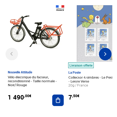
Prix 1 490,00€
Prix 7,50€
Livraison offerte
Nouvelle Attitude
La Poste
Vélo électrique du facteur,
Collector 4 timbres - Le Petit P
reconditionné - Taille normale -
- Lettre Verte
Noir/ Rouge
20g / France
1 490
7
,00€
,50€
Ajouter au panier