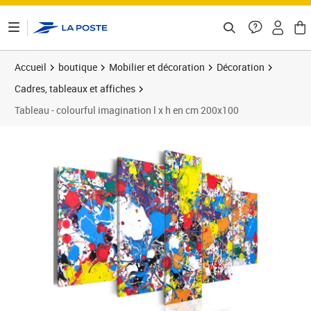
ontenu de la page
Accueil
boutique
Mobilier et décoration
Décoration
Cadres, tableaux et affiches
Tableau - colourful imagination l x h en cm 200x100
Prix barré 152,23 €
Prix 133,96€