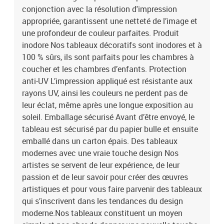
Dimensions des panneaux:100x50: 20x30 20x40 20x50 20x40
conjonction avec la résolution d'impression
20x30200x100: 40x60 40x80 40x100 40x80 40x60
appropriée, garantissent une netteté de l’image et
une profondeur de couleur parfaites. Produit
inodore Nos tableaux décoratifs sont inodores et à
100 % sûrs, ils sont parfaits pour les chambres à
coucher et les chambres d’enfants. Protection
anti-UV L’impression appliqué est résistante aux
rayons UV, ainsi les couleurs ne perdent pas de
leur éclat, même après une longue exposition au
soleil. Emballage sécurisé Avant d’être envoyé, le
tableau est sécurisé par du papier bulle et ensuite
emballé dans un carton épais. Des tableaux
modernes avec une vraie touche design Nos
artistes se servent de leur expérience, de leur
passion et de leur savoir pour créer des œuvres
artistiques et pour vous faire parvenir des tableaux
qui s’inscrivent dans les tendances du design
moderne.Nos tableaux constituent un moyen