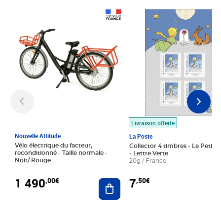
Prix 1 490,00€
Prix 7,50€
Livraison offerte
Nouvelle Attitude
La Poste
Vélo électrique du facteur,
Collector 4 timbres - Le Petit P
reconditionné - Taille normale -
- Lettre Verte
Noir/ Rouge
20g / France
1 490
7
,00€
,50€
Ajouter au panier