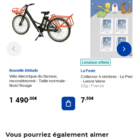
Livraison offerte
Nouvelle Attitude
La Poste
Vélo électrique du facteur,
Collector 4 timbres - Le Petit P
reconditionné - Taille normale -
- Lettre Verte
Noir/ Rouge
20g / France
1 490
7
,00€
,50€
Ajouter au panier
Vous pourriez également aimer