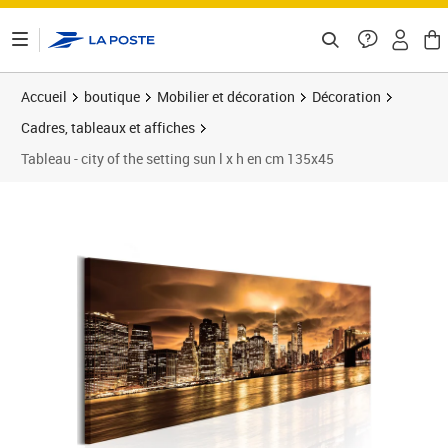
ontenu de la page
Accueil
boutique
Mobilier et décoration
Décoration
Cadres, tableaux et affiches
Tableau - city of the setting sun l x h en cm 135x45
Prix barré 137,23 €
Prix 120,76€