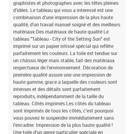
graphistes et photographes avec les têtes pleines
touche à vos intérieurs, et la large gamme de motifs satisfera
chaque goût. Notre offre comprend entre autres des natures
d’idées. Le tableau qui vous a interessé est une
mortes, des paysages, des tableaux modernes pour le salon, des
combinaison d’une impression de la plus haute
tableaux abstraits, des reproductions de tableaux d’artistes
qualité, d’un travail manuel soigné et des meilleurs
connus, des cartes du monde, des tableaux déco industrielle et
matériaux.Des matériaux de haute qualité Le
beaucoup d’autres.Le tableau est une décoration qui attire les
tableau "Tableau - City of the Setting Sun" est
regards, indépendamment de la pièce dans laquelle il se trouve.
imprimé sur un papier intissé spécial qui reflète
Parmi nos propositions, vous trouverez de grands tableaux pour le
parfaitement les couleurs. La toile est tendue sur
salon, des tableaux majestueux pour les bureaux, des tableaux
apaisants pour les chambres à coucher, des tableaux qui
un châssis léger mais stable, fait des matériaux
personnalisent l’intérieur et qui créent une ambiance unique, des
respectueux de l’environnement. Décoration de
tableaux joyeux pour les chambres d’enfant, etc. Le tableau peut
première qualité assure une une impression de
également décorer les murs dans des endroits moins évidents
haute gamme, grace a laquelle des couleurs sont
comme la cuisine, la salle de bains ou le couloir. Indépendamment
intenses et des détails sont parfaitement
de la pièce où il se trouve, le tableau mural lui donnera un
reproduits, indépendamment de la taille du
caractère unique et créera une ambiance cosy pour tous les
tableau. Côtés imprimés Les côtés du tableau
habitants et invités. Le tableau est aussi un cadeau original pour
des occasions telles que :les anniversaires,le mariage comme
sont imprimés de tous les côtés, c'est pourquoi
symbole d’une nouvelle vie,les pendaisons de crémaillère,Noël,la
vous pouvez le suspendre immédiatement sans
Saint-Valentin,itp.Laissez le tableau "Tableau - City of the Setting
l’encadrer. Impression de la plus haute qualité !
Sun" changer votre maison et celles de vos proches !
Une toile d'un genre particulier spéciale en