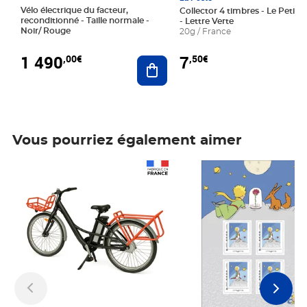
Vélo électrique du facteur,
Collector 4 timbres - Le Petit P
reconditionné - Taille normale -
- Lettre Verte
Noir/ Rouge
20g / France
1 490
7
,00€
,50€
Ajouter au panier
Vous pourriez également aimer
Prix 1 490,00€
Prix 7,50€