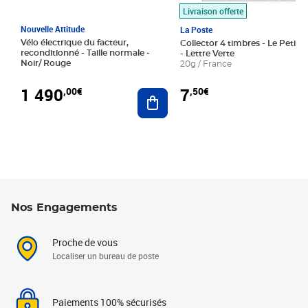
Livraison offerte
Nouvelle Attitude
La Poste
Vélo électrique du facteur,
Collector 4 timbres - Le Petit P
reconditionné - Taille normale -
- Lettre Verte
Noir/ Rouge
20g / France
1 490
7
,00€
,50€
Ajouter au panier
Nos Engagements
Proche de vous
Localiser un bureau de poste
Paiements 100% sécurisés