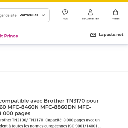
er de site :
Particulier
AIDE
SE CONNECTER
PANIER
Laposte.net
it Prince
compatible avec Brother TN3170 pour
460 MFC-8460N MFC-8860DN MFC-
8 000 pages
Brother TN3130/ TN3170- Capacité: 8 000 pages avec un
ndent à toutes les normes européennes ISO 9001/14001,