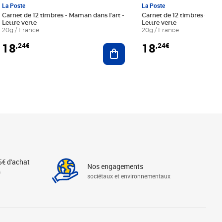
La Poste
La Poste
Carnet de 12 timbres - Maman dans l'art -
Carnet de 12 timbres - Le bl
Lettre verte
Lettre verte
20g / France
20g / France
18
18
,24€
,24€
r au panier
Ajouter au panier
5€ d'achat
Nos engagements
s
sociétaux et environnementaux
Linkedin
Instagram
X
Tiktok
Facebook
Youtube
Threads