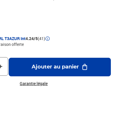
ompatible - Encre de haute qualité qui garantie une
pression - Marque T3AZUR
RL T3AZUR Int
4.24/5
(41)
raison offerte
Ajouter au panier
Garantie légale