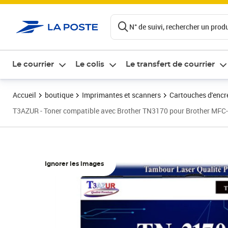
ontenu de la page
N° de suivi, rechercher un produi
Le courrier
Le colis
Le transfert de courrier
Accueil
boutique
Imprimantes et scanners
Cartouches d'encre
T3AZUR - Toner compatible avec Brother TN3170 pour Brother M
Ignorer les images