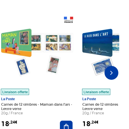
Prix 18,24€
Prix 18,24€
Livraison offerte
Livraison offerte
La Poste
La Poste
Carnet de 12 timbres - Maman dans l'art -
Carnet de 12 timbres - Le bl
Lettre verte
Lettre verte
20g / France
20g / France
18
18
,24€
,24€
r au panier
Ajouter au panier