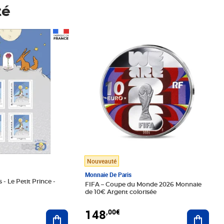
té
Prix 148,00€
Nouveauté
Monnaie De Paris
 - Le Petit Prince -
FIFA – Coupe du Monde 2026 Monnaie
de 10€ Argent colorisée
148
,00€
Ajouter au panier
Ajoute