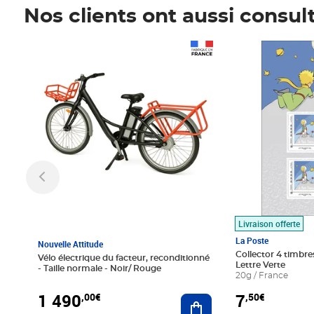
Nos clients ont aussi consul
Prix 1 490,00€
Prix 7,50€
Livraison offerte
La Poste
Nouvelle Attitude
Collector 4 timbres
Vélo électrique du facteur, reconditionné
Lettre Verte
- Taille normale - Noir/ Rouge
20g / France
1 490
7
,00€
,50€
Ajouter au panier