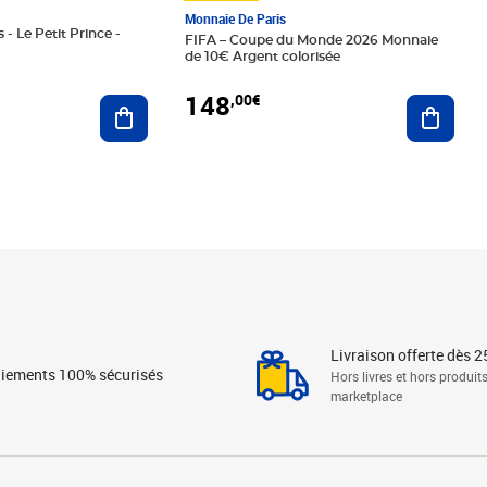
Monnaie De Paris
 - Le Petit Prince -
FIFA – Coupe du Monde 2026 Monnaie
de 10€ Argent colorisée
148
,00€
Ajouter au panier
Ajoute
Livraison offerte dès 2
iements 100% sécurisés
Hors livres et hors produit
marketplace