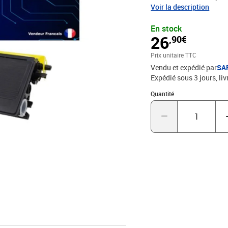
STMC, CE, ROHS - 100% C
Voir la description
excellence qualité d'im
En stock
26
,90€
Prix unitaire TTC
Vendu et expédié par
SA
Expédié sous 3 jours
liv
Quantité : 1
Quantité