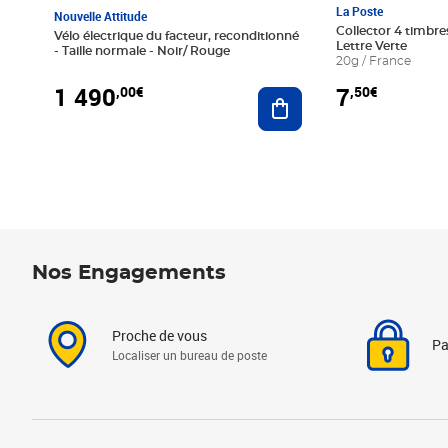
La Poste
Nouvelle Attitude
Collector 4 timbres
Vélo électrique du facteur, reconditionné
Lettre Verte
- Taille normale - Noir/ Rouge
20g / France
1 490
7
,00€
,50€
Ajouter au panier
Nos Engagements
Proche de vous
Pa
Localiser un bureau de poste