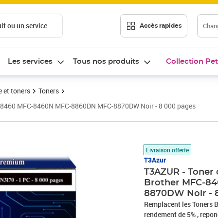
t ou un service ....
Chang
Accès rapides
Les services
Tous nos produits
Collection Pet
 et toners
Toners
FC-8460 MFC-8460N MFC-8860DN MFC-8870DW Noir - 8 000 pages
Prix 26,90€
Livraison offerte
T3Azur
T3AZUR - Toner 
Brother MFC-8
8870DW Noir - 
Remplacent les Toners 
rendement de 5% , repo