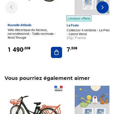
Livraison offerte
Nouvelle Attitude
La Poste
Vélo électrique du facteur,
Collector 4 timbres - Le Petit P
reconditionné - Taille normale -
- Lettre Verte
Noir/ Rouge
20g / France
1 490
7
,00€
,50€
Ajouter au panier
Vous pourriez également aimer
Prix 1 490,00€
Prix 7,50€