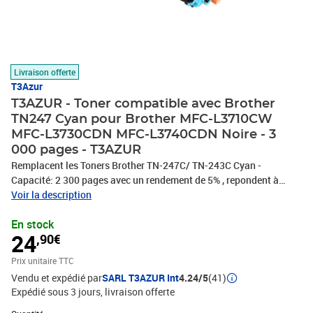
Livraison offerte
T3Azur
T3AZUR - Toner compatible avec Brother
TN247 Cyan pour Brother MFC-L3710CW
MFC-L3730CDN MFC-L3740CDN Noire - 3
000 pages - T3AZUR
Remplacent les Toners Brother TN-247C/ TN-243C Cyan -
Capacité: 2 300 pages avec un rendement de 5% , repondent à
toutes les normes européennes ISO 9001/14001, STMC, CE, ROHS
Voir la description
- 100% Compatible - Encre de haute qualité qui garantie une
En stock
excellence qualité d'impression - Marque T3AZUR
24
,90€
Prix unitaire TTC
Vendu et expédié par
SARL T3AZUR Int
4.24/5
(41)
Expédié sous 3 jours
livraison offerte
Quantité : 1