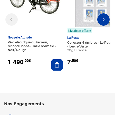
Livraison offerte
Nouvelle Attitude
La Poste
Vélo électrique du facteur,
Collector 4 timbres - Le Petit P
reconditionné - Taille normale -
- Lettre Verte
Noir/ Rouge
20g / France
1 490
7
,00€
,50€
Ajouter au panier
Nos Engagements