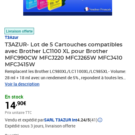
Livraison offerte
T3Azur
T3AZUR- Lot de 5 Cartouches compatibles
avec Brother LC1100 XL pour Brother
MFC990CW MFCJ220 MFCJ265W MFCJ410
MFCJ415W
Remplacent les Brother LC980XL/LC1100XL/LC985XL- Volume:
28 ml + 18 ml avec un rendement de 5% , repondent à toutes les
normes européennes ISO 9001/14001, STMC, CE, ROHS . Encre de
Voir la description
haute qualité qui garantie une excellence qualité d'impression –
En stock
Vendeur Français – Garantie 100 % compatibles – Marque
14
,90€
T3AZUR
Prix unitaire TTC
Vendu et expédié par
SARL T3AZUR Int
4.24/5
(41)
Expédié sous 3 jours
livraison offerte
Quantité : 1