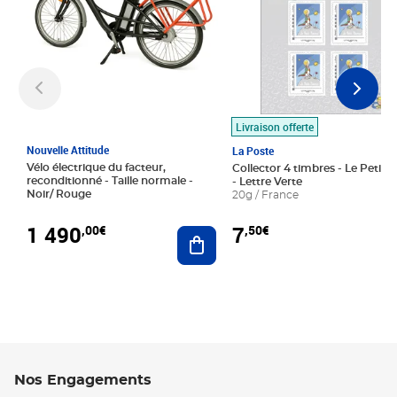
Livraison offerte
Nouvelle Attitude
La Poste
Vélo électrique du facteur,
Collector 4 timbres - Le Petit P
reconditionné - Taille normale -
- Lettre Verte
Noir/ Rouge
20g / France
1 490
7
,00€
,50€
Ajouter au panier
Nos Engagements