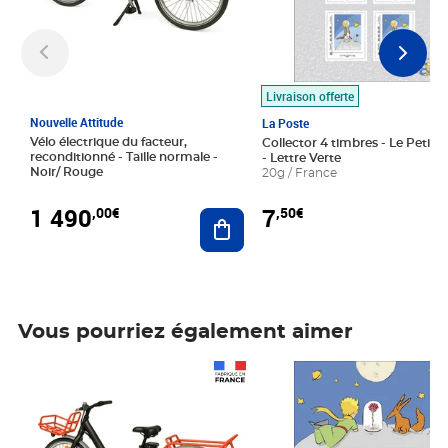
Livraison offerte
Nouvelle Attitude
La Poste
Vélo électrique du facteur,
Collector 4 timbres - Le Petit P
reconditionné - Taille normale -
- Lettre Verte
Noir/ Rouge
20g / France
1 490
7
,00€
,50€
Ajouter au panier
Vous pourriez également aimer
Prix 1 490,00€
Prix 7,50€