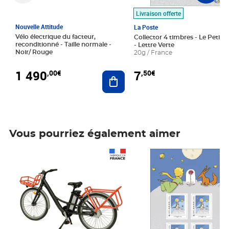
Livraison offerte
Nouvelle Attitude
La Poste
Vélo électrique du facteur,
Collector 4 timbres - Le Petit P
reconditionné - Taille normale -
- Lettre Verte
Noir/ Rouge
20g / France
1 490
7
,00€
,50€
Ajouter au panier
Vous pourriez également aimer
Prix 1 490,00€
Prix 7,50€