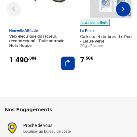
Livraison offerte
Nouvelle Attitude
La Poste
Vélo électrique du facteur,
Collector 4 timbres - Le Petit P
reconditionné - Taille normale -
- Lettre Verte
Noir/ Rouge
20g / France
1 490
7
,00€
,50€
Ajouter au panier
Nos Engagements
Proche de vous
Localiser un bureau de poste