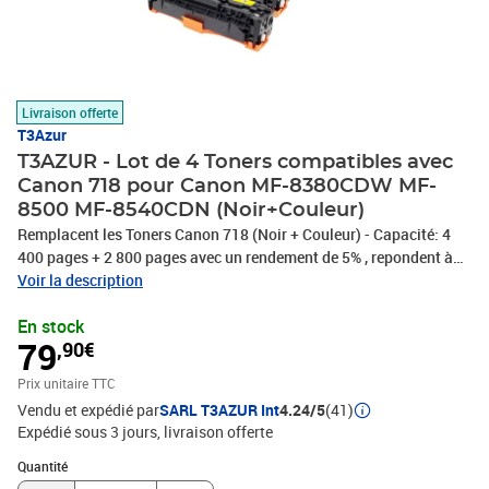
Livraison offerte
T3Azur
T3AZUR - Lot de 4 Toners compatibles avec
Canon 718 pour Canon MF-8380CDW MF-
8500 MF-8540CDN (Noir+Couleur)
Remplacent les Toners Canon 718 (Noir + Couleur) - Capacité: 4
400 pages + 2 800 pages avec un rendement de 5% , repondent à
toutes les normes européennes ISO 9001/14001, STMC, CE, ROHS
Voir la description
. Encre de haute qualité qui garantie une excellence qualité
En stock
d'impression - Marque T3AZUR
79
,90€
Prix unitaire TTC
Vendu et expédié par
SARL T3AZUR Int
4.24/5
(41)
Expédié sous 3 jours
livraison offerte
Quantité : 1
Quantité