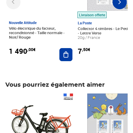
Livraison offerte
Nouvelle Attitude
La Poste
Vélo électrique du facteur,
Collector 4 timbres - Le Petit P
reconditionné - Taille normale -
- Lettre Verte
Noir/ Rouge
20g / France
1 490
7
,00€
,50€
Ajouter au panier
Vous pourriez également aimer
Prix 1 490,00€
Prix 7,50€