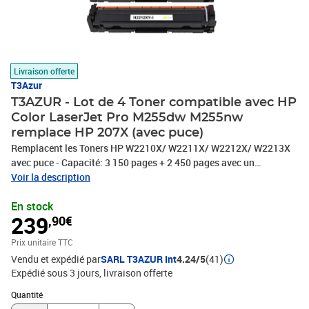
Livraison offerte
T3Azur
T3AZUR - Lot de 4 Toner compatible avec HP
Color LaserJet Pro M255dw M255nw
remplace HP 207X (avec puce)
Remplacent les Toners HP W2210X/ W2211X/ W2212X/ W2213X
avec puce - Capacité: 3 150 pages + 2 450 pages avec un
rendement de 5% , repondent à toutes les normes européennes ISO
Voir la description
9001/14001, STMC, CE, ROHS - 100% Compatible - Encre de haute
En stock
qualité qui garantie une excellence qualité d'impression - Marque
239
,90€
T3AZUR
Prix unitaire TTC
Vendu et expédié par
SARL T3AZUR Int
4.24/5
(41)
Expédié sous 3 jours
livraison offerte
Quantité : 1
Quantité