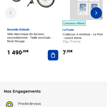
Livraison offerte
Nouvelle Attitude
La Poste
Vélo électrique du facteur,
Collector 4 timbres - Le Petit P
reconditionné - Taille normale -
- Lettre Verte
Noir/ Rouge
20g / France
1 490
7
,00€
,50€
Ajouter au panier
Nos Engagements
Proche de vous