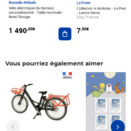
Nouvelle Attitude
La Poste
Vélo électrique du facteur,
Collector 4 timbres - Le Petit P
reconditionné - Taille normale -
- Lettre Verte
Noir/ Rouge
20g / France
1 490
7
,00€
,50€
Ajouter au panier
Vous pourriez également aimer
Prix 1 490,00€
Prix 7,50€