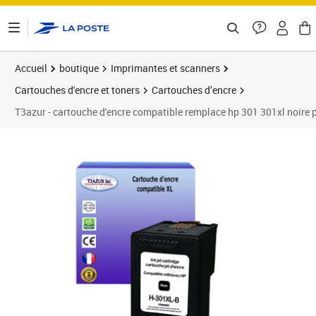
ontenu de la page
Accueil
boutique
Imprimantes et scanners
Cartouches d'encre et toners
Cartouches d’encre
T3azur - cartouche d'encre compatible remplace hp 301 301xl noire
Prix 17,90€