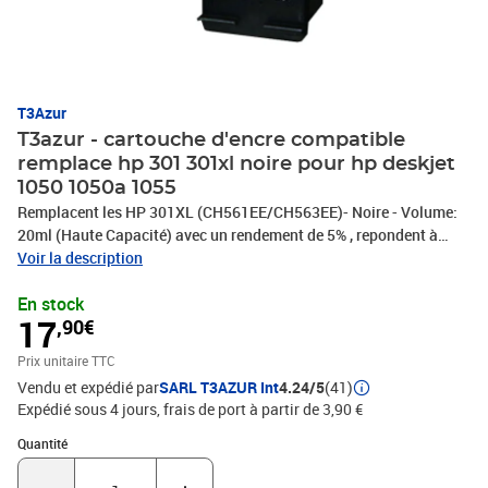
T3Azur
T3azur - cartouche d'encre compatible
remplace hp 301 301xl noire pour hp deskjet
1050 1050a 1055
Remplacent les HP 301XL (CH561EE/CH563EE)- Noire - Volume:
20ml (Haute Capacité) avec un rendement de 5% , repondent à
toutes les normes européennes ISO 9001/14001, STMC, CE, ROHS
Voir la description
- Marque T3AZUR
En stock
17
,90€
Prix unitaire TTC
Vendu et expédié par
SARL T3AZUR Int
4.24/5
(41)
Expédié sous 4 jours, frais de port à partir de 3,90 €
Quantité : 1
Quantité