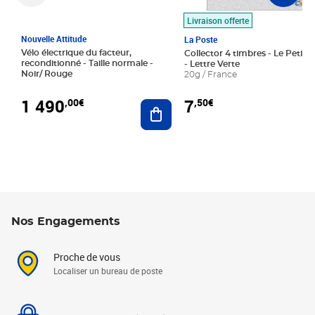
Livraison offerte
Nouvelle Attitude
La Poste
Vélo électrique du facteur,
Collector 4 timbres - Le Petit P
reconditionné - Taille normale -
- Lettre Verte
Noir/ Rouge
20g / France
1 490
7
,00€
,50€
Ajouter au panier
Nos Engagements
Proche de vous
Localiser un bureau de poste