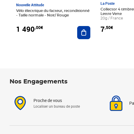
La Poste
Nouvelle Attitude
Collector 4 timbres
Vélo électrique du facteur, reconditionné
Lettre Verte
- Taille normale - Noir/ Rouge
20g / France
1 490
7
,00€
,50€
Ajouter au panier
Nos Engagements
Proche de vous
Pa
Localiser un bureau de poste