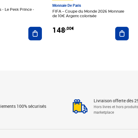
Monnaie De Paris
 - Le Petit Prince -
FIFA – Coupe du Monde 2026 Monnaie
de 10€ Argent colorisée
148
,00€
Ajouter au panier
Ajoute
Livraison offerte dès 2
iements 100% sécurisés
Hors livres et hors produit
marketplace