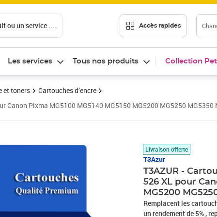
t ou un service ....
Chang
Accès rapides
Les services
Tous nos produits
Collection Pet
 et toners
Cartouches d’encre
XL pour Canon Pixma MG5100 MG5140 MG5150 MG5200 MG5250 MG5350 
Prix 6,90€
Livraison offerte
T3Azur
T3AZUR - Cartou
526 XL pour Ca
MG5200 MG5250
Remplacent les cartouches d'en
un rendement de 5% , r