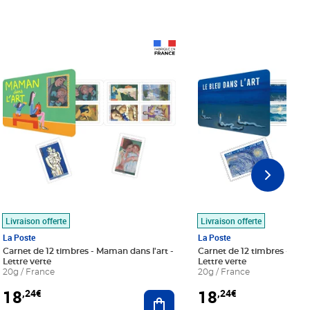
Prix 18,24€
Prix 18,24€
Livraison offerte
Livraison offerte
La Poste
La Poste
Carnet de 12 timbres - Maman dans l'art -
Carnet de 12 timbres - Le bl
Lettre verte
Lettre verte
20g / France
20g / France
18
18
,24€
,24€
r au panier
Ajouter au panier