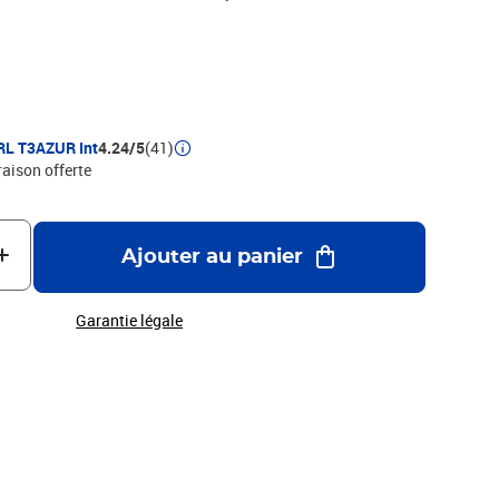
ompatible - Encre de haute qualité qui garantie une
pression - Marque T3AZUR
RL T3AZUR Int
4.24/5
(41)
raison offerte
Ajouter au panier
Garantie légale