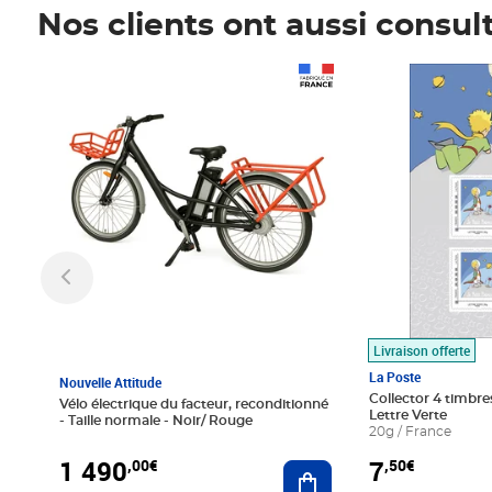
Nos clients ont aussi consul
Prix 1 490,00€
Prix 7,50€
Livraison offerte
La Poste
Nouvelle Attitude
Collector 4 timbres
Vélo électrique du facteur, reconditionné
Lettre Verte
- Taille normale - Noir/ Rouge
20g / France
1 490
7
,00€
,50€
Ajouter au panier