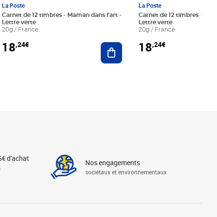
La Poste
La Poste
Carnet de 12 timbres - Maman dans l'art -
Carnet de 12 timbres - Le bl
Lettre verte
Lettre verte
20g / France
20g / France
18
18
,24€
,24€
r au panier
Ajouter au panier
5€ d'achat
Nos engagements
s
sociétaux et environnementaux
Linkedin
Instagram
X
Tiktok
Facebook
Youtube
Threads