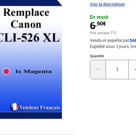
STMC, CE, ROHS - 100% C
Voir la description
excellence qualité d'im
En stock
6
,90€
Prix unitaire TTC
Vendu et expédié par
SA
Expédié sous 3 jours
liv
Quantité : 1
Quantité