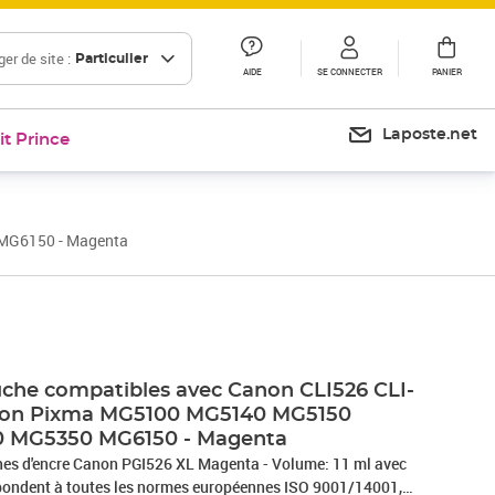
er de site :
Particulier
AIDE
SE CONNECTER
PANIER
Laposte.net
it Prince
MG6150 - Magenta
che compatibles avec Canon CLI526 CLI-
non Pixma MG5100 MG5140 MG5150
 MG5350 MG6150 - Magenta
cre Canon PGI526 XL Magenta - Volume: 11 ml avec
epondent à toutes les normes européennes ISO 9001/14001,