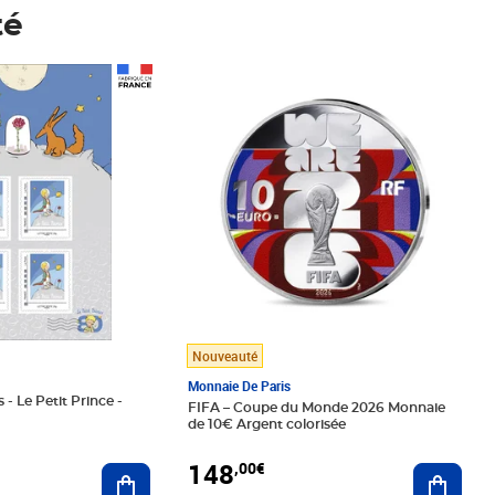
té
Prix 148,00€
Nouveauté
Monnaie De Paris
 - Le Petit Prince -
FIFA – Coupe du Monde 2026 Monnaie
de 10€ Argent colorisée
148
,00€
Ajouter au panier
Ajoute