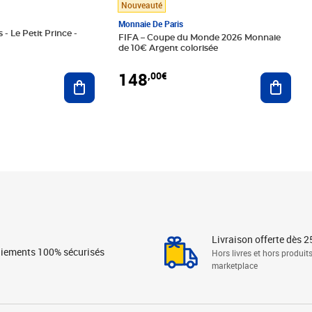
Nouveauté
Monnaie De Paris
 - Le Petit Prince -
FIFA – Coupe du Monde 2026 Monnaie
de 10€ Argent colorisée
148
,00€
Ajouter au panier
Ajoute
Livraison offerte dès 2
iements 100% sécurisés
Hors livres et hors produit
marketplace