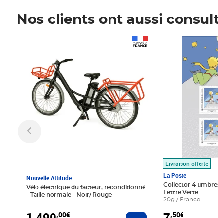
Nos clients ont aussi consul
Prix 1 490,00€
Prix 7,50€
Livraison offerte
La Poste
Nouvelle Attitude
Collector 4 timbres
Vélo électrique du facteur, reconditionné
Lettre Verte
- Taille normale - Noir/ Rouge
20g / France
1 490
7
,00€
,50€
Ajouter au panier