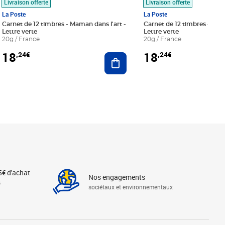
Livraison offerte
Livraison offerte
La Poste
La Poste
Carnet de 12 timbres - Maman dans l'art -
Carnet de 12 timbres - Le bl
Lettre verte
Lettre verte
20g / France
20g / France
18
18
,24€
,24€
r au panier
Ajouter au panier
5€ d'achat
Nos engagements
s
sociétaux et environnementaux
Linkedin
Instagram
X
Tiktok
Facebook
Youtube
Threads