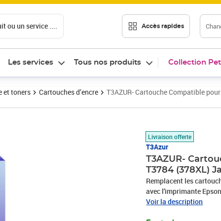
t ou un service ....
Chang
Accès rapides
Les services
Tous nos produits
Collection Pet
 et toners
Cartouches d’encre
T3AZUR- Cartouche Compatible pour
Prix 7,90€
Livraison offerte
T3Azur
T3AZUR- Cartou
T3784 (378XL) J
Remplacent les cartouc
avec l'imprimante Epso
8600, XP-8605 - Ce lot 
Voir la description
repondent à toutes les