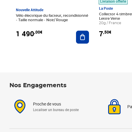
Livraison offerte
La Poste
Nouvelle Attitude
Collector 4 timbres
Vélo électrique du facteur, reconditionné
Lettre Verte
- Taille normale - Noir/ Rouge
20g / France
1 490
7
,00€
,50€
Ajouter au panier
Nos Engagements
Proche de vous
Pa
Localiser un bureau de poste