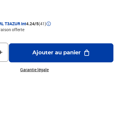
ute qualité qui garantie une excellence qualité d'impression -
RL T3AZUR Int
4.24/5
(41)
raison offerte
Ajouter au panier
Garantie légale