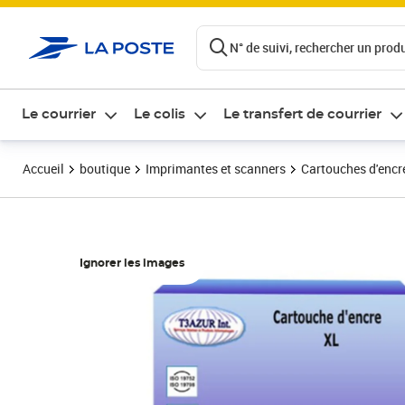
ontenu de la page
N° de suivi, rechercher un produi
Le courrier
Le colis
Le transfert de courrier
Accueil
boutique
Imprimantes et scanners
Cartouches d'encre
Ignorer les images