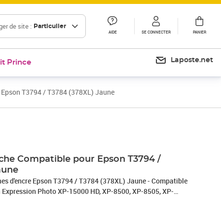
er de site :
Particulier
AIDE
SE CONNECTER
PANIER
Laposte.net
it Prince
 Epson T3794 / T3784 (378XL) Jaune
che Compatible pour Epson T3794 /
aune
hes d'encre Epson T3794 / T3784 (378XL) Jaune - Compatible
n Expression Photo XP-15000 HD, XP-8500, XP-8505, XP-
comprend: 1 Jaune (13ml) avec un rendement de 5% ,
 normes européennes ISO 9001/14001, STMC, CE, ROHS - 100%