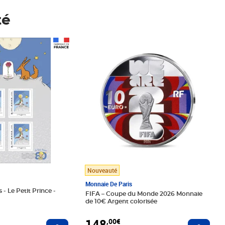
té
Prix 148,00€
Nouveauté
Monnaie De Paris
 - Le Petit Prince -
FIFA – Coupe du Monde 2026 Monnaie
de 10€ Argent colorisée
148
,00€
Ajouter au panier
Ajoute