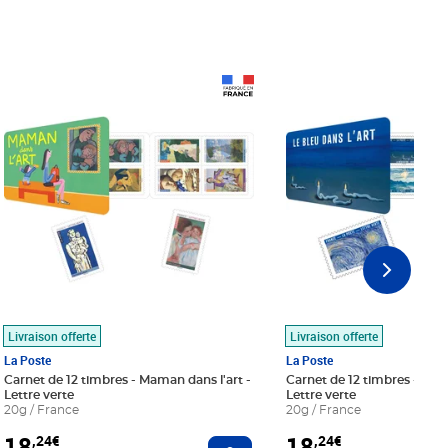
Prix 18,24€
Prix 18,24€
Livraison offerte
Livraison offerte
La Poste
La Poste
Carnet de 12 timbres - Maman dans l'art -
Carnet de 12 timbres - Le bl
Lettre verte
Lettre verte
20g / France
20g / France
18
18
,24€
,24€
r au panier
Ajouter au panier