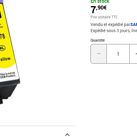
En stock
Compatible - Encre de ha
7
,90€
Marque T3AZUR
Prix unitaire TTC
Vendu et expédié par
SA
Expédié sous 3 jours
liv
Quantité : 1
Quantité