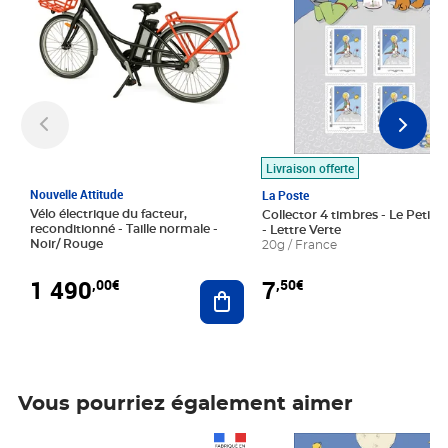
Livraison offerte
Nouvelle Attitude
La Poste
Vélo électrique du facteur,
Collector 4 timbres - Le Petit P
reconditionné - Taille normale -
- Lettre Verte
Noir/ Rouge
20g / France
1 490
7
,00€
,50€
Ajouter au panier
Vous pourriez également aimer
Prix 1 490,00€
Prix 7,50€