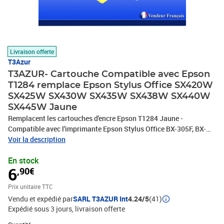
Livraison offerte
T3Azur
T3AZUR- Cartouche Compatible avec Epson
T1284 remplace Epson Stylus Office SX420W
SX425W SX430W SX435W SX438W SX440W
SX445W Jaune
Remplacent les cartouches d'encre Epson T1284 Jaune -
Compatible avec l'imprimante Epson Stylus Office BX-305F, BX-
305FW, BX-305FW Plus, Epson Stylus S22, SX125, SX130, SX230,
Voir la description
SX235, SX235W, SX420W, SX425W, SX430W, SX435W, SX438W,
En stock
SX445W - Ce lot comprend: 1 Jaune (6,6ml) avec un rendement de
6
,90€
5% , repondent à toutes les normes européennes ISO 9001/14001,
STMC, CE, ROHS - 100% Compatible - Encre de haute qualité qui
Prix unitaire TTC
garantie une excellence qualité d'impression - Marque T3AZUR
Vendu et expédié par
SARL T3AZUR Int
4.24/5
(41)
Expédié sous 3 jours
livraison offerte
Quantité : 1