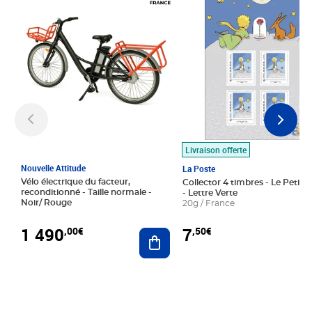
Livraison offerte
Nouvelle Attitude
La Poste
Vélo électrique du facteur,
Collector 4 timbres - Le Petit P
reconditionné - Taille normale -
- Lettre Verte
Noir/ Rouge
20g / France
1 490
7
,00€
,50€
Ajouter au panier