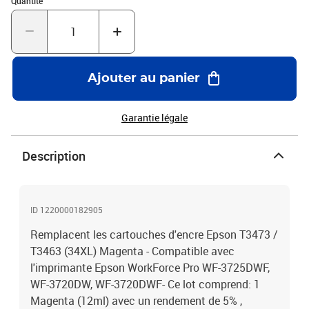
Quantité
Ajouter au panier
Garantie légale
Description
ID 1220000182905
Remplacent les cartouches d'encre Epson T3473 /
T3463 (34XL) Magenta - Compatible avec
l'imprimante Epson WorkForce Pro WF-3725DWF,
WF-3720DW, WF-3720DWF- Ce lot comprend: 1
Magenta (12ml) avec un rendement de 5% ,