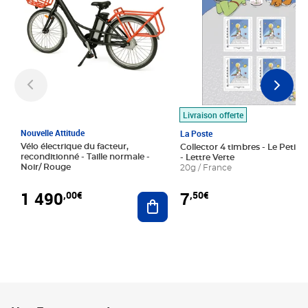
Livraison offerte
Nouvelle Attitude
La Poste
Vélo électrique du facteur,
Collector 4 timbres - Le Petit P
reconditionné - Taille normale -
- Lettre Verte
Noir/ Rouge
20g / France
1 490
7
,00€
,50€
Ajouter au panier