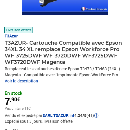
Livraison offerte
T3Azur
T3AZUR- Cartouche Compatible avec Epson
34XL 34 XL remplace Epson Workforce Pro
WF-3725DWF WF-3720DWF WF3725DWF
WF3720DWF Magenta
Remplacent les cartouches d'encre Epson T3473 / T3463 (34XL)
Magenta - Compatible avec l'imprimante Epson WorkForce Pro
WF-3725DWF, WF-3720DW, WF-3720DWF- Ce lot comprend: 1
Voir la description
Magenta (12ml) avec un rendement de 5% , repondent à toutes les
En stock
normes européennes ISO 9001/14001, STMC, CE, ROHS - 100%
7
,90€
Compatible - Encre de haute qualité qui garantie une excellence
qualité d'impression - Marque T3AZUR
Prix unitaire TTC
Vendu et expédié par
SARL T3AZUR Int
4.24/5
(41)
Expédié sous 3 jours
livraison offerte
Quantité : 1