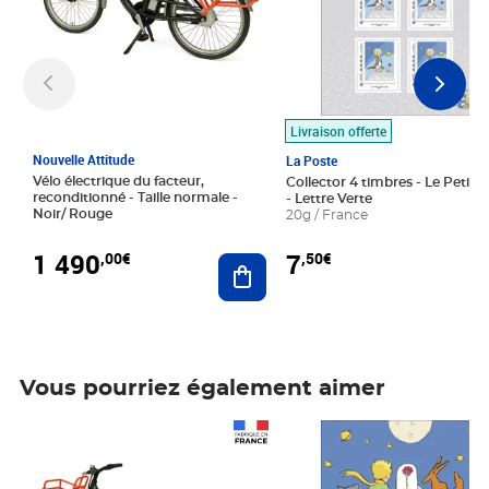
Livraison offerte
Nouvelle Attitude
La Poste
Vélo électrique du facteur,
Collector 4 timbres - Le Petit P
reconditionné - Taille normale -
- Lettre Verte
Noir/ Rouge
20g / France
1 490
7
,00€
,50€
Ajouter au panier
Vous pourriez également aimer
Prix 1 490,00€
Prix 7,50€