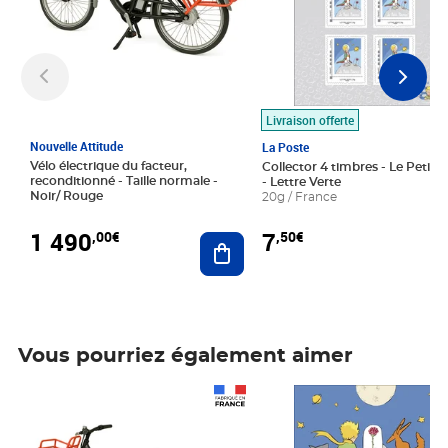
Livraison offerte
Nouvelle Attitude
La Poste
Vélo électrique du facteur,
Collector 4 timbres - Le Petit P
reconditionné - Taille normale -
- Lettre Verte
Noir/ Rouge
20g / France
1 490
7
,00€
,50€
Ajouter au panier
Vous pourriez également aimer
Prix 1 490,00€
Prix 7,50€