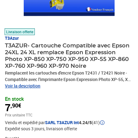
Livraison offerte
T3Azur
T3AZUR- Cartouche Compatible avec Epson
24XL 24 XL remplace Epson Expression
Photo XP-850 XP-750 XP-950 XP-55 XP-860
XP-760 XP-960 XP-970 Noire
Remplacent les cartouches d'encre Epson T2431 / T2421 Noire -
Compatible avec l'imprimante Epson Expression Photo XP-55, XP-
750, XP-760, XP-850, XP-860, XP-950, XP-960 - Ce lot comprend:
Voir la description
1 Noire (13ml) avec un rendement de 5% , repondent à toutes les
En stock
normes européennes ISO 9001/14001, STMC, CE, ROHS - 100%
7
,90€
Compatible - Encre de haute qualité qui garantie une excellence
qualité d'impression - Marque T3AZUR
Prix unitaire TTC
Vendu et expédié par
SARL T3AZUR Int
4.24/5
(41)
Expédié sous 3 jours
livraison offerte
Quantité : 1