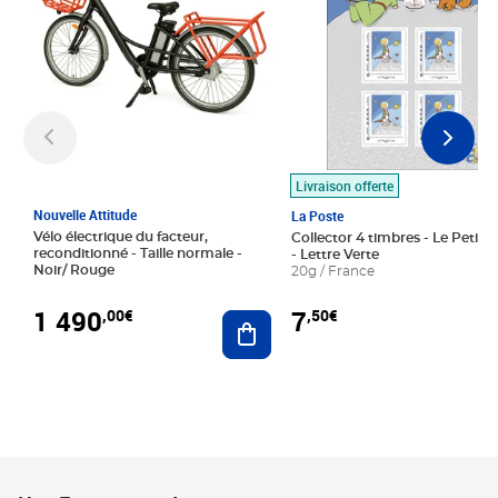
Livraison offerte
Nouvelle Attitude
La Poste
Vélo électrique du facteur,
Collector 4 timbres - Le Petit P
reconditionné - Taille normale -
- Lettre Verte
Noir/ Rouge
20g / France
1 490
7
,00€
,50€
Ajouter au panier