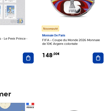
Nouveauté
Monnaie De Paris
 - Le Petit Prince -
FIFA – Coupe du Monde 2026 Monnaie
de 10€ Argent colorisée
148
,00€
Ajouter au panier
Ajoute
mer
Prix 148,00€