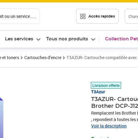
t ou un service ....
Chang
Accès rapides
Les services
Tous nos produits
Collection Pet
 et toners
Cartouches d’encre
T3AZUR- Cartouche compatible avec
Prix 12,90€
Livraison offerte
T3Azur
T3AZUR- Cartou
Brother DCP-J1
Remplacent les Brother
, repondent à toutes l
Encre de haute qualité q
Voir la description
Français – Garantie 10