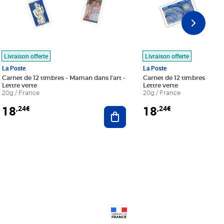
Livraison offerte
Livraison offerte
La Poste
La Poste
Carnet de 12 timbres - Maman dans l'art -
Carnet de 12 timbres - Le bl
Lettre verte
Lettre verte
20g / France
20g / France
18
18
,24€
,24€
r au panier
Ajouter au panier
Prix 18,24€
Prix 18,24€