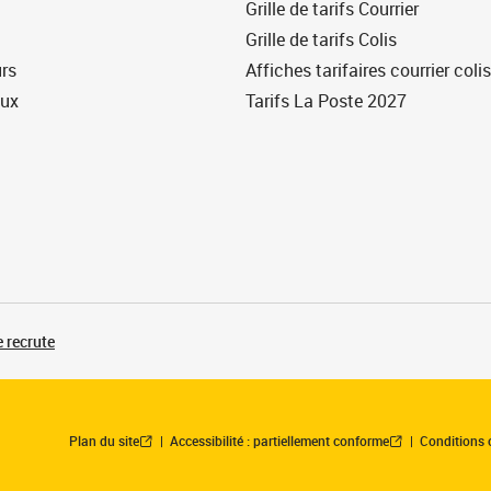
Grille de tarifs Courrier
Grille de tarifs Colis
urs
Affiches tarifaires courrier colis
eux
Tarifs La Poste 2027
 recrute
Plan du site
Accessibilité : partiellement conforme
Conditions 