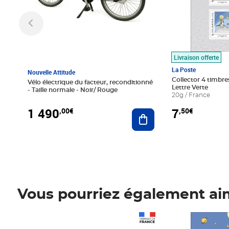
Livraison offerte
La Poste
Nouvelle Attitude
Collector 4 timbres
Vélo électrique du facteur, reconditionné
Lettre Verte
- Taille normale - Noir/ Rouge
20g / France
1 490
7
,00€
,50€
Ajouter au panier
Vous pourriez également ai
Prix 1 490,00€
Prix 7,50€