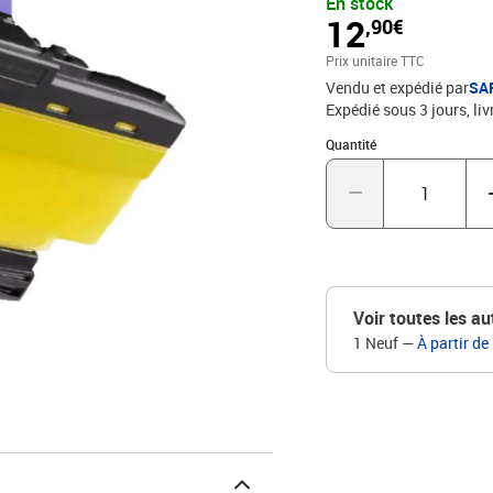
En stock
12
,90€
Prix unitaire TTC
Vendu et expédié par
SA
Expédié sous 3 jours
liv
Quantité : 1
Quantité
Voir toutes les au
1 Neuf
—
À partir de