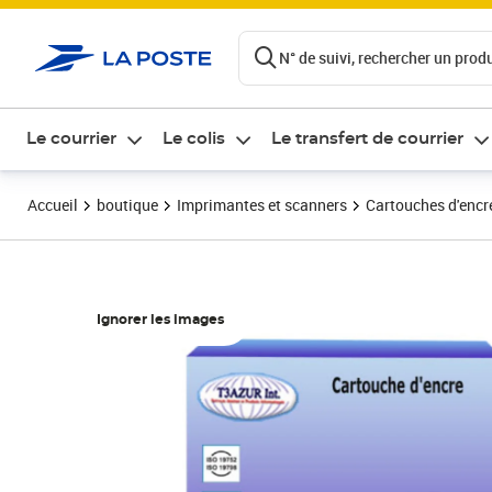
ontenu de la page
N° de suivi, rechercher un produi
Le courrier
Le colis
Le transfert de courrier
Accueil
boutique
Imprimantes et scanners
Cartouches d'encre
Ignorer les images