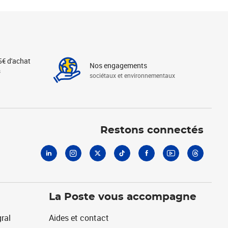
5€ d'achat
Nos engagements
s
sociétaux et environnementaux
Linkedin
Instagram
X
Tiktok
Facebook
Youtube
Threads
Restons connectés
La Poste vous accompagne
ral
Aides et contact