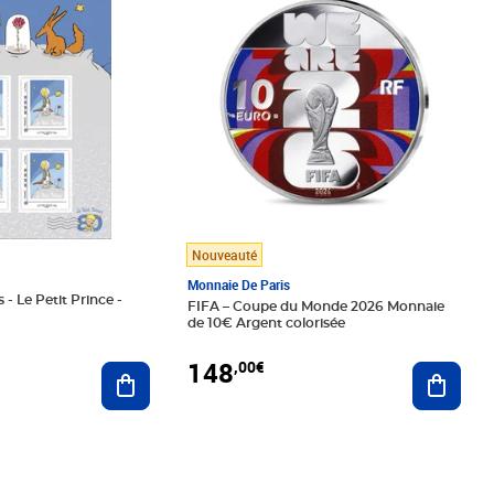
Nouveauté
Monnaie De Paris
 - Le Petit Prince -
FIFA – Coupe du Monde 2026 Monnaie
de 10€ Argent colorisée
148
,00€
Ajouter au panier
Ajoute