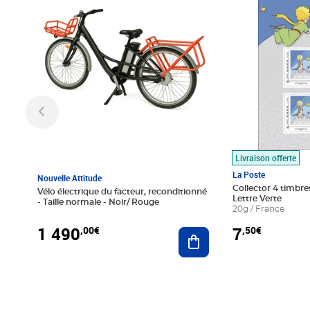
Livraison offerte
La Poste
Nouvelle Attitude
Collector 4 timbres
Vélo électrique du facteur, reconditionné
Lettre Verte
- Taille normale - Noir/ Rouge
20g / France
1 490
7
,00€
,50€
Ajouter au panier