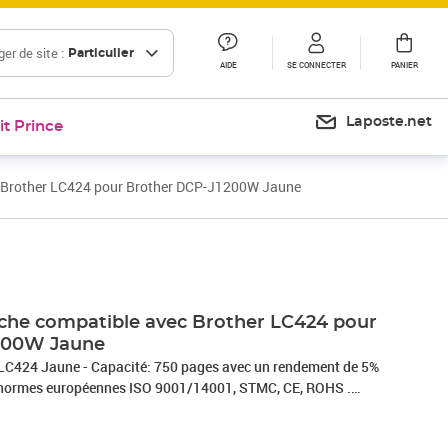
er de site :
Particulier
AIDE
SE CONNECTER
PANIER
Laposte.net
it Prince
 Brother LC424 pour Brother DCP-J1200W Jaune
Prix 19,90€
che compatible avec Brother LC424 pour
200W Jaune
 LC424 Jaune - Capacité: 750 pages avec un rendement de 5%
es normes européennes ISO 9001/14001, STMC, CE, ROHS .
ui garantie une excellence qualité d'impression – Vendeur
0 % compatibles – Marque T3AZUR