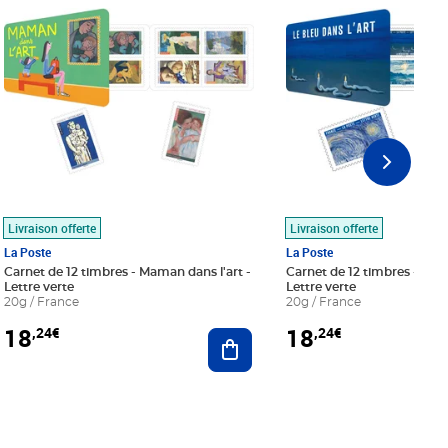
Livraison offerte
Livraison offerte
La Poste
La Poste
Carnet de 12 timbres - Maman dans l'art -
Carnet de 12 timbres - Le bl
Lettre verte
Lettre verte
20g / France
20g / France
18
18
,24€
,24€
r au panier
Ajouter au panier