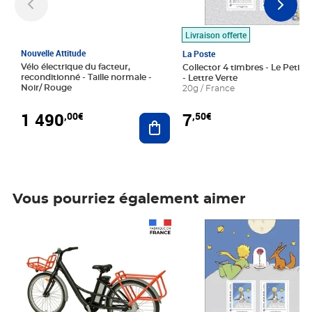
Livraison offerte
Nouvelle Attitude
La Poste
Vélo électrique du facteur,
Collector 4 timbres - Le Petit P
reconditionné - Taille normale -
- Lettre Verte
Noir/ Rouge
20g / France
1 490
7
,00€
,50€
Ajouter au panier
Vous pourriez également aimer
Prix 1 490,00€
Prix 7,50€