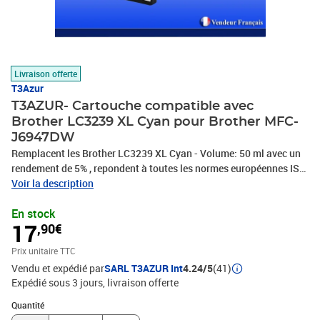
Livraison offerte
T3Azur
T3AZUR- Cartouche compatible avec
Brother LC3239 XL Cyan pour Brother MFC-
J6947DW
Remplacent les Brother LC3239 XL Cyan - Volume: 50 ml avec un
rendement de 5% , repondent à toutes les normes européennes ISO
9001/14001, STMC, CE, ROHS . Encre de haute qualité qui
Voir la description
garantie une excellence qualité d'impression – Vendeur Français –
En stock
Garantie 100 % compatibles – Marque T3AZUR
17
,90€
Prix unitaire TTC
Vendu et expédié par
SARL T3AZUR Int
4.24/5
(41)
Expédié sous 3 jours
livraison offerte
Quantité : 1
Quantité