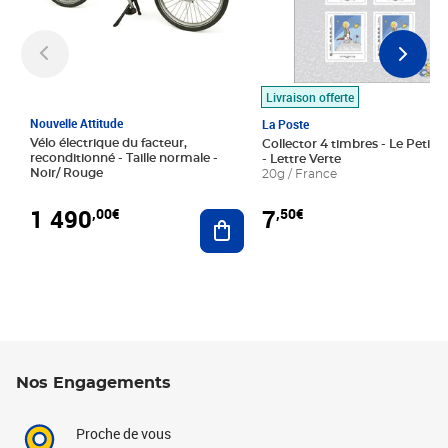
Livraison offerte
Nouvelle Attitude
La Poste
Vélo électrique du facteur,
Collector 4 timbres - Le Petit P
reconditionné - Taille normale -
- Lettre Verte
Noir/ Rouge
20g / France
1 490
7
,00€
,50€
Ajouter au panier
Nos Engagements
Proche de vous