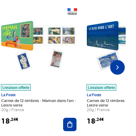
Prix 18,24€
Prix 18,24€
Livraison offerte
Livraison offerte
La Poste
La Poste
Carnet de 12 timbres - Maman dans l'art -
Carnet de 12 timbres - Le bl
Lettre verte
Lettre verte
20g / France
20g / France
18
18
,24€
,24€
r au panier
Ajouter au panier