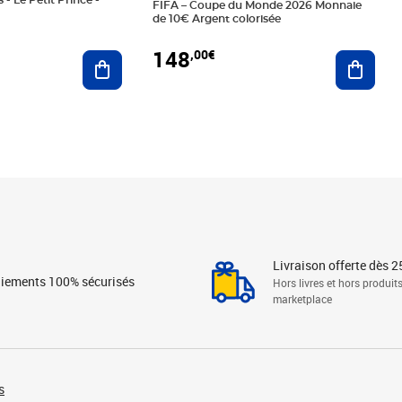
 - Le Petit Prince -
FIFA – Coupe du Monde 2026 Monnaie
de 10€ Argent colorisée
148
,00€
Ajouter au panier
Ajoute
Livraison offerte dès 2
iements 100% sécurisés
Hors livres et hors produit
marketplace
s