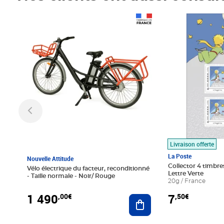
Prix 1 490,00€
Prix 7,50€
Livraison offerte
La Poste
Nouvelle Attitude
Collector 4 timbres
Vélo électrique du facteur, reconditionné
Lettre Verte
- Taille normale - Noir/ Rouge
20g / France
1 490
7
,00€
,50€
Ajouter au panier