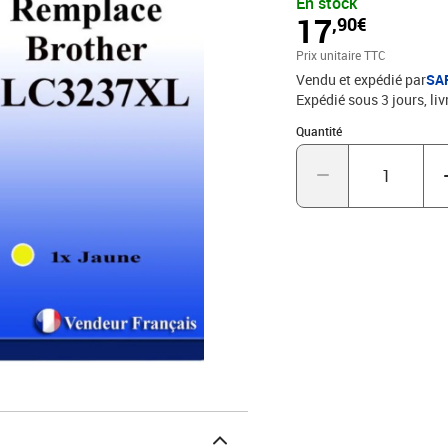
En stock
17
,90€
Prix unitaire TTC
Vendu et expédié par
SA
Expédié sous 3 jours
liv
Quantité : 1
Quantité