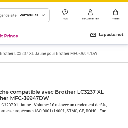
er de site :
Particulier
AIDE
SE CONNECTER
PANIER
Laposte.net
it Prince
 Brother LC3237 XL Jaune pour Brother MFC-J6947DW
he compatible avec Brother LC3237 XL
ther MFC-J6947DW
LC3237 XL Jaune - Volume: 16 ml avec un rendement de 5% ,
 normes européennes ISO 9001/14001, STMC, CE, ROHS . Encre
antie une excellence qualité d'impression – Vendeur Français
atibles – Marque T3AZUR