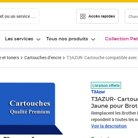
t ou un service ....
Chang
Accès rapides
Les services
Tous nos produits
Collection Pet
 et toners
Cartouches d’encre
T3AZUR- Cartouche compatible avec
Prix 17,90€
Livraison offerte
T3Azur
T3AZUR- Cartouc
Jaune pour Bro
Remplacent les Brother 
repondent à toutes les
de haute qualité qui gar
Voir la description
– Garantie 100 % comp