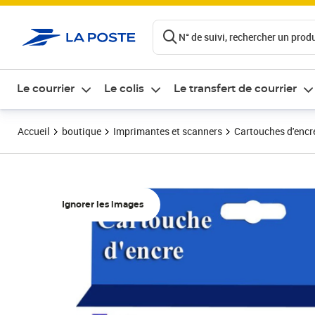
ontenu de la page
N° de suivi, rechercher un produi
Le courrier
Le colis
Le transfert de courrier
Accueil
boutique
Imprimantes et scanners
Cartouches d'encre
Ignorer les images