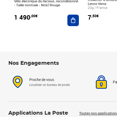
Collector 4 timbres
Vélo électrique du facteur, reconditionné
Lettre Verte
- Taille normale - Noir/ Rouge
20g / France
1 490
7
,00€
,50€
Ajouter au panier
Nos Engagements
Proche de vous
Pa
Localiser un bureau de poste
Applications La Poste
Toutes nos application