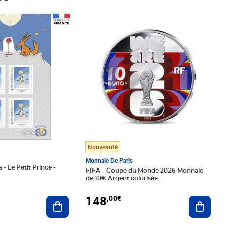
Prix 148,00€
Nouveauté
Monnaie De Paris
 - Le Petit Prince -
FIFA – Coupe du Monde 2026 Monnaie
de 10€ Argent colorisée
148
,00€
Ajouter au panier
Ajoute