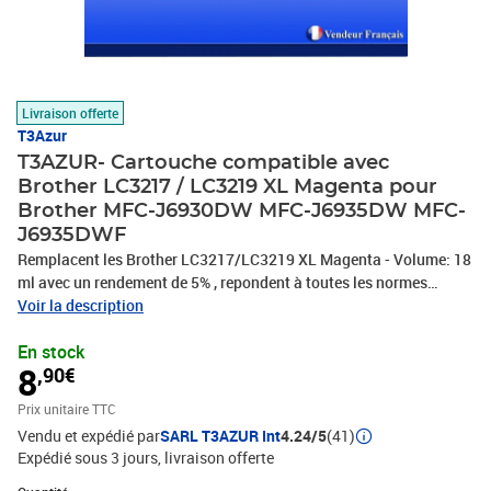
Livraison offerte
T3Azur
T3AZUR- Cartouche compatible avec
Brother LC3217 / LC3219 XL Magenta pour
Brother MFC-J6930DW MFC-J6935DW MFC-
J6935DWF
Remplacent les Brother LC3217/LC3219 XL Magenta - Volume: 18
ml avec un rendement de 5% , repondent à toutes les normes
européennes ISO 9001/14001, STMC, CE, ROHS . Encre de haute
Voir la description
qualité qui garantie une excellence qualité d'impression – Vendeur
En stock
Français – Garantie 100 % compatibles – Marque T3AZUR
8
,90€
Prix unitaire TTC
Vendu et expédié par
SARL T3AZUR Int
4.24/5
(41)
Expédié sous 3 jours
livraison offerte
Quantité : 1