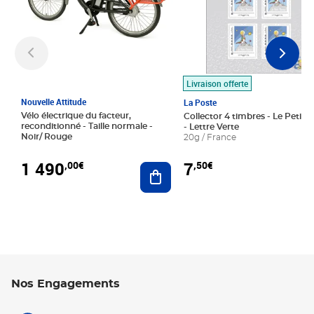
Livraison offerte
Nouvelle Attitude
La Poste
Vélo électrique du facteur,
Collector 4 timbres - Le Petit P
reconditionné - Taille normale -
- Lettre Verte
Noir/ Rouge
20g / France
1 490
7
,00€
,50€
Ajouter au panier
Nos Engagements