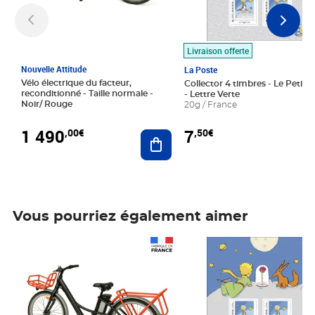
Livraison offerte
Nouvelle Attitude
La Poste
Vélo électrique du facteur,
Collector 4 timbres - Le Petit P
reconditionné - Taille normale -
- Lettre Verte
Noir/ Rouge
20g / France
1 490
7
,00€
,50€
Ajouter au panier
Vous pourriez également aimer
Prix 1 490,00€
Prix 7,50€